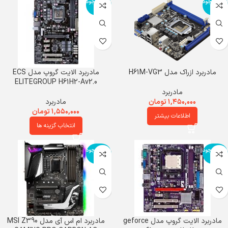
اتمام موجود
اتمام موجود
ی
ی
مادربرد ازراک مدل H61M-VG3
مادربرد الایت گروپ مدل ECS
ELITEGROUP H61H2-Av2.0
مادربرد
۱,۴۵۰,۰۰۰
تومان
مادربرد
۱,۵۵۰,۰۰۰
تومان
اطلاعات بیشتر
انتخاب گزینه ها
اتمام موجود
اتمام موجود
ی
ی
مادربرد الایت گروپ مدل geforce
مادربرد ام اس آی مدل MSI Z390