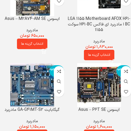
LGA 1155 Motherboard AFOX H61-
ایسوس Asus – M2A74-AM SE
BC ا مادربرد ای فاکس H61-BC سوکت
1155
مادربرد
۶۵۰,۰۰۰
تومان
مادربرد
انتخاب گزینه ها
۱,۸۳۰,۰۰۰
تومان
انتخاب گزینه ها
اتمام موجود
اتمام موجود
ی
ی
ایسوس Asus – P6T SE
گیگابایت GA-G41MT-S2 مادربرد
مادربرد
مادربرد
۱,۶۰۰,۰۰۰
تومان
۱,۱۵۰,۰۰۰
تومان