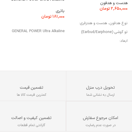
هدست و هدفون
۲,۶۵۰,۰۰۰
تومان
باتری
ش
۱۸۱,۰۰۰
تومان
۰
افزودن به سبد خرید
نوع هدفون، هدست و هندزفری:
افزودن به سبد خرید
GENERAL POWER Ultra Alkaline
تو گوشی (Earbud/Earphone)
ابعاد:
۳۰x۲۰x۱۰ میلی‌متر
ابعاد محفظه شارژ:
۵۵x۵۰x۲۰ میلی‌متر
منبع انرژی:
باتری قابل شارژ
تحویل درب منزل
تضمین قیمت
ارسال به نشانی شما
کمترین قیمت کالا ها
تضمین کیفیت و اصالت
امکان مرجوع سفارش
گارانتی تمام قطعات
در صورت عدم رضایت