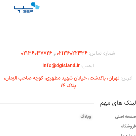
شماره تماس:
02136022436
و
02136037826
ایمیل:
info@dgisland.ir
آدرس:
تهران،‌ پاکدشت، خیابان شهید مطهری، کوچه صاحب الزمان،
پلاک 14
لینک های مهم
صفحه اصلی
وبلاگ
فروشگاه