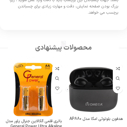
باشد. جهت چسباندن این برچسب باید با دقت وارد عمل شوید ، زیرا
بزرگ بودن صفحه نمایش، دقت و مهارت زیادی برای چسباندن
برچسب می خواهد.
محصولات پیشنهادی
هدفون بلوتوثی امگا مدل AP880
باتری قلمی آلکالاین جنرال پاور مدل
m
General Power Ultra Alkaline