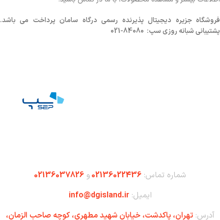
روشگاه
جزیره دیجیتال پذیرنده رسمی درگاه سامان پرداخت می باشد.
پشتیبانی شبانه روزی سپ: 84080-021
شماره تماس:
02136022436
و
02136037826
ایمیل:
info@dgisland.ir
آدرس:
تهران،‌ پاکدشت، خیابان شهید مطهری، کوچه صاحب الزمان،