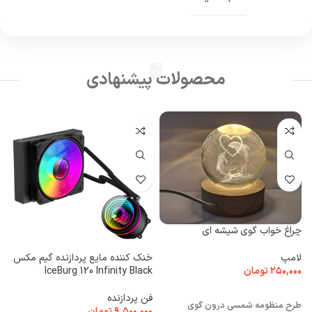
محصولات پیشنهادی
چراغ خواب گوی شیشه‌ ای
لامپ
خنک کننده مایع پردازنده گیم مکس
۲۵۰,۰۰۰
تومان
IceBurg 120 Infinity Black
انتخاب گزینه ها
فن پردازنده
طرح منظومه شمسی درون گوی
۹,۵۰۰,۰۰۰
تومان