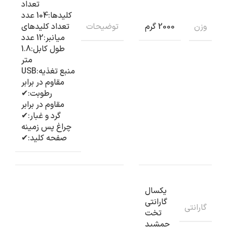
تعداد
کلیدها:104 عدد
وزن
توضیحات
2000 گرم
تعداد کلیدهای
میانبر:12 عدد
طول کابل:1.8
متر
منبع تغذیه:USB
مقاوم در برابر
رطوبت:✔
مقاوم در برابر
گرد و غبار:✔
چراغ‌ پس زمینه
صفحه کلید:✔
یکسال
گارانتی
گارانتی
تخت
جمشید