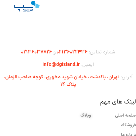
شماره تماس:
02136022436
و
02136037826
ایمیل:
info@dgisland.ir
آدرس:
تهران،‌ پاکدشت، خیابان شهید مطهری، کوچه صاحب الزمان،
پلاک 14
لینک های مهم
صفحه اصلی
وبلاگ
فروشگاه
درباره ما