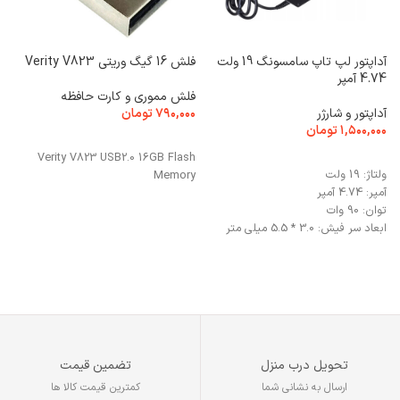
آداپتور لپ تاپ سامسونگ 19 ولت
فلش 16 گیگ وریتی Verity V823
4.74 آمپر
آمپ
فلش مموری و کارت حافظه
آداپتور و شارژر
۷۹۰,۰۰۰
تومان
آ
۱,۵۰۰,۰۰۰
تومان
۰
انتخاب گزینه ها
افزودن به سبد خرید
Verity V823 USB2.0 16GB Flash
ولتاژ: 19 ولت
A
Memory
آمپر: 4.74 آمپر
توان: 90 وات
ابعاد سر فیش: 3.0 * 5.5 میلی متر
تحویل درب منزل
تضمین قیمت
ارسال به نشانی شما
کمترین قیمت کالا ها