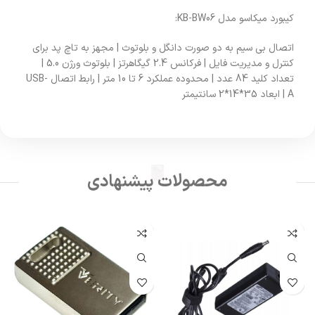
کیبورد میکاسو مدل KB-BW06:
اتصال بی سیم به دو صورت دانگل و بلوتوث | مجهز به تاچ پد برای
کنترل و مدیریت فایل | فرکانس 2.4 گیگاهرتز | بلوتوث ورژن 5.0 |
تعداد کلید 84 عدد | محدوده عملکرد 6 تا 10 متر | رابط اتصال USB-
A | ابعاد 35*14*2 سانتیمتر
محصولات پیشنهادی