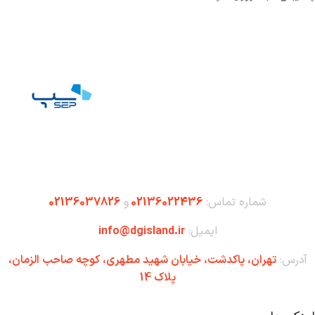
شماره تماس:
02136022436
و
02136037826
ایمیل:
info@dgisland.ir
آدرس:
تهران،‌ پاکدشت، خیابان شهید مطهری، کوچه صاحب الزمان،
پلاک 14