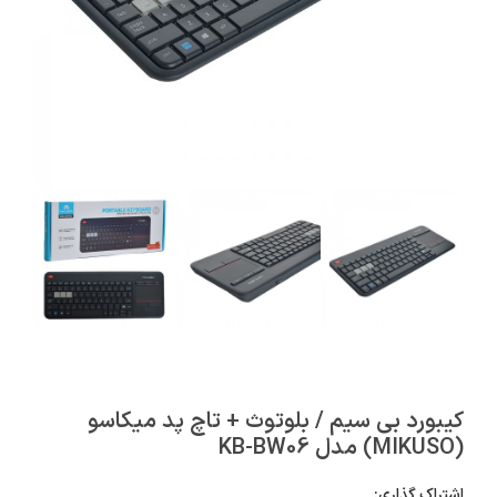
کیبورد بی سیم / بلوتوث + تاچ پد میکاسو
(MIKUSO) مدل KB-BW06
اشتراک گذاری: