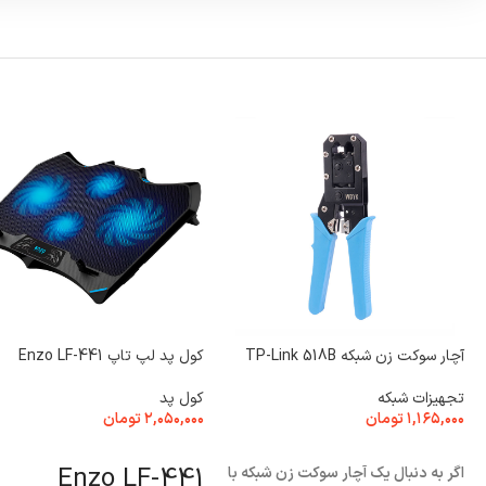
آچار سوکت زن شبکه TP-Link 518B
کول پد لپ تاپ Enzo LF-441
تجهیزات شبکه
کول پد
۱,۱۶۵,۰۰۰
تومان
۲,۰۵۰,۰۰۰
تومان
افزودن به سبد خرید
افزودن به سبد خرید
Enzo LF-441
اگر به دنبال یک آچار سوکت زن شبکه با