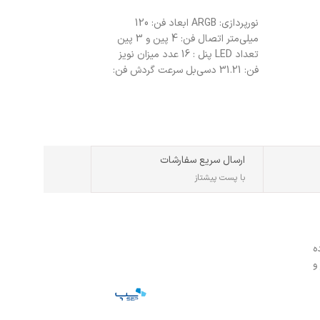
شدت جریان:
4.62 آمپر
انتخاب گزینه ها
نورپردازی: ARGB ابعاد فن: 120
توان خروجی: حدود
90 و
میلی‌متر اتصال فن: 4 پین و 3 پین
نوع کانکتور:
سردلی
تعداد LED پنل : 16 عدد میزان نویز
فن: 31.21 دسی‌بل سرعت گردش فن:
سازگار با طیف وسیعی 
10% ± 1600-800 دور بر دقیقه
HP
مناسب استفاده خانگی،
حرفه‌ای
ارسال سریع سفارشات
با پست پیشتاز
ه
و