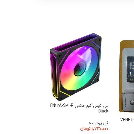
سردلی
فن کیس گیم مکس FN12A-S8I-R
آداپتور و شارژر
Black
۱,۷۰۰,۰۰۰
تومان
افزودن به سبد خرید
فن پردازنده
ولتاژ خروجی:
19.5 ولت
۱,۷۳۰,۰۰۰
تومان