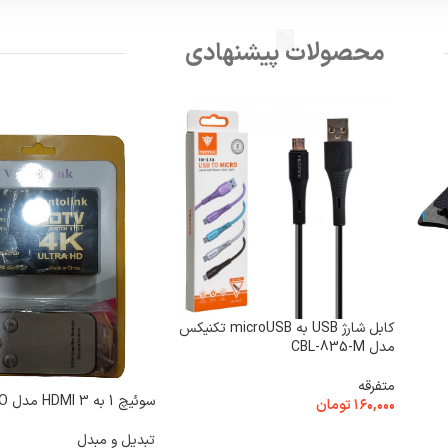
محصولات پیشنهادی
کابل شارژ USB به microUSB تکنیکس
مدل CBL-835-M
متفرقه
سوئیچ 1 به 3 HDMI مدل VENETO
۱۶۰,۰۰۰
تومان
انتخاب گزینه ها
تبدیل و مبدل