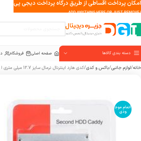
امکان پرداخت اقساطی از طریق درگاه پرداخت دیجی پی
ADD ANYTHING HERE OR JUST REMOVE I
دسته بندی کالاها
صفحه اصلی
فروشگاه
در
خانه
لوازم جانبی
باکس و کدی
کدی هارد اینترنال نرمال سایز 12.7 میلی متری ا Internal Normal caddy 12.7mm
اتمام موج
ودی