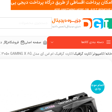
امکان پرداخت اقساطی از طریق درگاه پرداخت دیجی پی
ADD ANYTHING HERE OR JUST REMOVE I
دسته بندی کالاها
صفحه اصلی
فروشگاه
در
خانه
کامپیوتر
کارت گرافیک
کارت گرافیک ام اس آی مدل GeForce RTX 3050 GAMING X 8G
اتمام موج
ودی