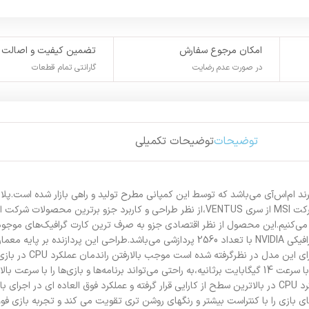
امکان مرجوع سفارش
تضمین کیفیت و اصالت
در صورت عدم رضایت
گارانتی تمام قطعات
توضیحات
توضیحات تکمیلی
آی GeForce RTX 3050 GAMING X 8G،محصولی از برند ام‌اس‌آی می‌باشد که توسط این کمپانی مطرح تولید و راهی 
محصول می‌پردازد،پس تاپایان مطلب باماهمراه باشید.کارت گرافیک‌های شرکت MSI از سری VENTUS،از نظر
ره می‌‌کنیم.این محصول از نظر اقتصادی جزو به صرف ترین کارت گرافیک‌های موجود
فناوری تطبیقی و سایه زن
یک مدل اورکلاینگ است که با بهره گیری از تابع خودکار OC Scanner عملکرد CPU در بالاترین سطح از کارایی قرار گرفته و عم
HD) پشتیبانی می کند که صحنه های بازی را با کنتراست بیشتر و رنگهای روشن تری تقویت می کند و تج