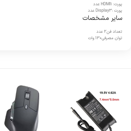
پورت: HDMI
1 عدد
پورت :Display
3 عدد
سایر مشخصات
تعداد فن
2 عدد
توان مصرفی
130 وات