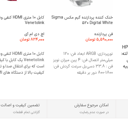
خنک کننده پردازنده گیم مکس Sigma
کابل 10 متری HDMI
Venetolink
520 Digital White
فن پردازنده
اچ دی ام آی
۵,۵۹۰,۰۰۰
تومان
۸۲۴,۰۰۰
تومان
HP Pr
انتخاب گزینه ها
افزودن به سبد خرید
لته:
نورپردازی: ARGB ابعاد فن: 120
کابل 10 متری DMI
ابل
میلی‌متر اتصال فن: 4 پین میزان نویز
Venetolink یک کابل با 
بیه
فن : 33.8 دسی‌بل سرعت گردش فن:
است که برای انتقال صدا و ت
1800-800 دور بر دقیقه
صفحه نمایش یا تلویزیون 
B /
است.
ری:650mAh شارژی
حدود
گرم ابعاد:127 × 79.5
امکان مرجوع سفارش
تضمین کیفیت و اصالت
در صورت عدم رضایت
گارانتی تمام قطعات