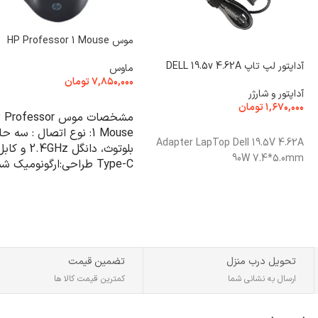
موس HP Professor 1 Mouse
آداپتور لپ تاپ DELL 19.5v 4.62A
ماوس
۷,۸۵۰,۰۰۰
تومان
آداپتور و شارژر
افزودن به سبد خرید
۱,۶۷۰,۰۰۰
تومان
مشخصات موس ofessor
افزودن به سبد خرید
1 Mouse: نوع اتصال : سه حا
Adapter LapTop Dell 19.5V 4.62A
بلوتوث، دانگل 2.4GHz و ک
90W 7.4*5.0mm
Type-C طراحی:ارگونومیک ش
Logitech MX Master تعداد
کلید: 7 دکمه DPI : از 800 تا
4000 DPI سنسور:lueTrack
RAW3220 بات
شارژدهی:حدود 2 ماه وزن:
105 تا 106 
تحویل درب منزل
تضمین قیمت
× 51 میلی‌متر ویژگی‌ها :کلیک
ارسال به نشانی شما
کمترین قیمت کالا ها
بی‌صدا، اسکرول فلزی، اتصال
همزمان چند دستگاه