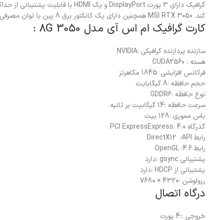
کند. MSI RTX 3050 همچنین دارای یک کانکتور برق 8 پین با توان مصرفی 550 وات نیز می باشد و از قابلیت هایی همچون DirectX 12، فناوری G-SYNC و قابلیت VR READY نیز پشتیبانی می کند.
کارت گرافیک ام اس آی مدل 3050 8G :
سازنده پردازنده گرافیکی :
NVIDIA
هسته : CUDA
2560
فرکانس افزایشی :
1845 مگاهرتز
حجم حافظه :
8 گیگابایت
نوع حافظه :
GDDR6
سرعت حافظه :
14 گیگابیت بر ثانیه
باس مموری :
128 بیت
گذرگاه PCI Express
Express: 4.0
رابط DirectX
12 :API
رابط OpenGL :
4.6
پشتیبانی gsync :
دارد
پشتیبانی از HDCP :
دارد
رزولوشن :
4320 × 7680
درگاه اتصال
خروجی ::
4 پورت