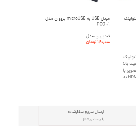
کیف لپ تاپ
۱,۴۵۰,۰۰۰
تومان
افزودن به سبد خرید
 کنفی ونتولینک
مبدل USB به microUSB پرووان مدل
PCO 01
تبدیل و مبدل
۱۶۰,۰۰۰
تومان
افزودن به سبد خرید
H کنفی ونتولینک
کیفیت بالا
صویر با
کیفیت بالا از دستگاه های HDMI به
طراحی شده
ارسال سریع سفارشات
با پست پیشتاز