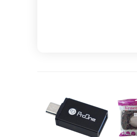
کیف لپتاپ Mack مدل HB098