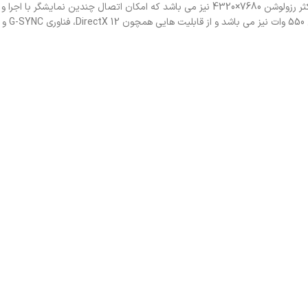
گرافیک دارای 3 پورت DisplayPort و یک HDMI با قابلیت پشتیبانی از حداکثر رزولوشن 7680×4320 نیز می ب