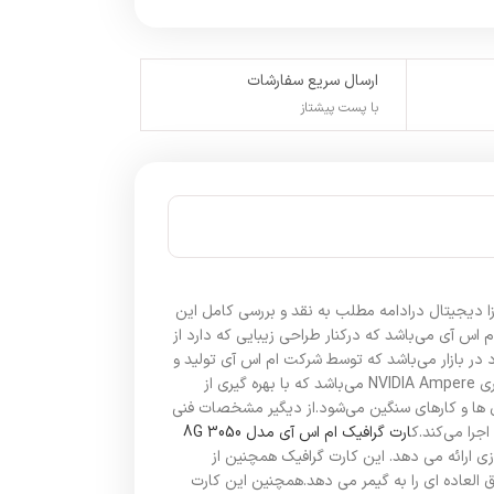
ارسال سریع سفارشات
با پست پیشتاز
بازار شده است.پلازا دیجیتال درادامه مطلب به نقد و بررسی کامل این
 طراحی و کاربرد جزو برترین محصولات شرکت ام اس آی می‌باشد که درکنار طراحی زیبایی که دارد از
 در بازار می‌باشد که توسط شرکت ام اس آی تولید و
راهی بازار شده است.این کارت گرافیک از نظر پلتفرم فنی مجهز به پردازنده گرافیکی NVIDIA با تعداد 2560 پردازشی می‌باشد.طراحی این پردازنده بر پایه معماری NVIDIA Ampere می‌باشد که با بهره گیری از
ی معماری و همچنین حافظه یکپارچه جدیدی که برای این مدل در نظرگرفته شده است موجب بالارفتن راندمان عملکرد CPU در بازی ها و کارهای سنگین می‌شود.از دیگیر مشخصات فنی
ارت گرافیک ام اس آی مدل 3050 8G
لکرد فوق العاده ای در اجرای بازی ارائه می دهد. این کارت گرافیک همچنین از
ربه بازی فوق العاده ای را به گیمر می دهد.همچنین این کارت