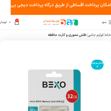
امکان پرداخت اقساطی از طریق درگاه پرداخت دیجی پی
0
منو
۰
تومان
خانه
لوازم جانبی
فلش مموری و کارت حافظه
اتمام موجود
ی