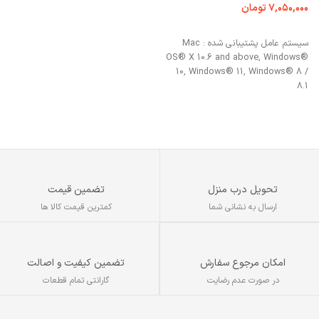
ک
۷,۰۵۰,۰۰۰
تومان
افزودن به سبد خرید
۰
افزودن به سبد خرید
سیستم عامل پشتیبانی شده : Mac
OS® X 10.6 and above, Windows®
ن
10, Windows® 11, Windows® 8 /
8.1
می
تحویل درب منزل
تضمین قیمت
ارسال به نشانی شما
کمترین قیمت کالا ها
تضمین کیفیت و اصالت
امکان مرجوع سفارش
گارانتی تمام قطعات
در صورت عدم رضایت