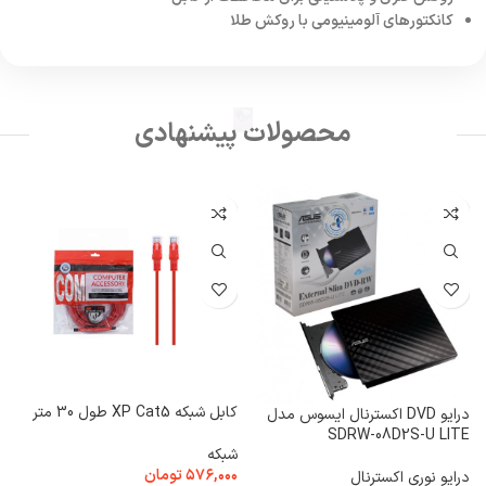
کانکتورهای آلومینیومی با روکش طلا
محصولات پیشنهادی
کابل شبکه XP Cat5 طول 30 متر
درایو DVD اکسترنال ایسوس مدل
SDRW-08D2S-U LITE
e
شبکه
۵۷۶,۰۰۰
تومان
درایو نوری اکسترنال