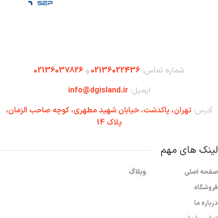
شماره تماس:
02136022436
و
02136037826
ایمیل:
info@dgisland.ir
آدرس:
تهران،‌ پاکدشت، خیابان شهید مطهری، کوچه صاحب الزمان،
پلاک 14
لینک های مهم
صفحه اصلی
وبلاگ
فروشگاه
درباره ما