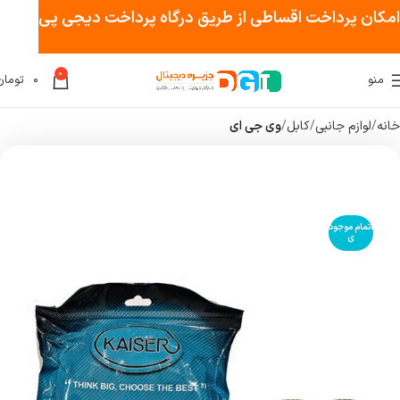
امکان پرداخت اقساطی از طریق درگاه پرداخت دیجی پی
0
منو
۰
تومان
خانه
لوازم جانبی
کابل
وی جی ای
اتمام موجود
ی