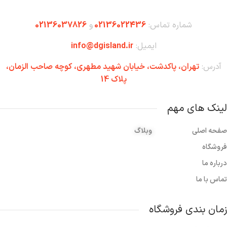
شماره تماس:
02136022436
و
02136037826
ایمیل:
info@dgisland.ir
آدرس:
تهران،‌ پاکدشت، خیابان شهید مطهری، کوچه صاحب الزمان،
پلاک 14
لینک های مهم
صفحه اصلی
وبلاگ
فروشگاه
درباره ما
تماس با ما
زمان بندی فروشگاه