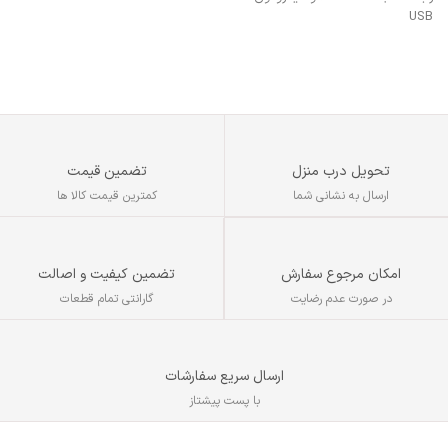
USB
پش
نوع :
هدست
پاسخ فرکانسی :
از ۲۰ – تا ۲۰۰۰۰ هرتز
قطر درایور :
۵۰ میلی‌متر
نوع گوشی :
دو گوشی
حساسیت میکروفون :
118±3dB
تفاوت فرکانس ورودی و خروجی :
≤3%
اقلام همراه :
کابل شارژر USB-C
تحویل درب منزل
تضمین قیمت
امپدانس :
32 اهم
ارسال به نشانی شما
کمترین قیمت کالا ها
تضمین کیفیت و اصالت
امکان مرجوع سفارش
گارانتی تمام قطعات
در صورت عدم رضایت
ارسال سریع سفارشات
با پست پیشتاز