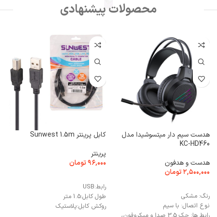
محصولات پیشنهادی
هدست سیم دار میتسوشیدا مدل
کابل پرینتر Sunwest 1.5m
1
KC-HD460
پرینتر
هدست و هدفون
۹۶,۰۰۰
تومان
م
۲,۵۰۰,۰۰۰
تومان
۰
افزودن به سبد خرید
افزودن به سبد خرید
رابط:
USB
رنگ:
مشکی
ج
طول کابل:
1.5 متر
نوع اتصال:
با سیم
پ
روکش کابل:
پلاستیک
رابط ها:
جک 3.5 صدا و میکروفون،
: