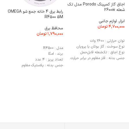
تبدی
اجاق گاز کمپینگ Porodo مدل تک‌
شعله 2600w
ت
رابط برق 4 خانه جمع شو OMEGA
۰
R4500 5M
ابزار
,
لوازم جانبی
۴,۷۰۰,۰۰۰
تومان
محافظ برق
۱,۷۹۰,۰۰۰
تومان
افزودن به سبد خرید
توان حرارتی
: ۲۶۰۰ وات
م
افزودن به سبد خرید
نوع سوخت
: گاز بوتان یا پروپان
مدل : R4500
نوع اجاق
: تک‌شعله قابل‌حمل
برند : امگا
ن
جنس بدنه
: فلز مقاوم در برابر حرارت
تعداد پریز : 4 عدد
DMI
سیستم ایمنی
: قطع خودکار گاز در
جنس بدنه : پلاستیک مقاوم
صورت نشت
رنگ بدنه : سفید