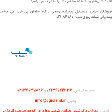
اطلاعات بیشتر و مشاهده محصولات، با ما در تماس باشید.
روشگاه
جزیره دیجیتال پذیرنده رسمی درگاه سامان پرداخت می باشد.
پشتیبانی شبانه روزی سپ: 84080-021
شماره تماس:
02136022436
و
02136037826
ایمیل:
info@dgisland.ir
آدرس:
تهران،‌ پاکدشت، خیابان شهید مطهری، کوچه صاحب الزمان،