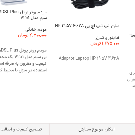
سیم مدل V301
شارژر لپ تاپ اچ پی HP 19.5V 4.62A
مودم خانگی
ی-
۴,۳۰۰,۰۰۰
تومان
آداپتور و شارژر
۱,۶۷۵,۰۰۰
تومان
انتخاب گزینه ها
مودم روتر یوتل us
افزودن به سبد خرید
بی سیم مدل V301 
Adaptor Laptop HP 19.5V 4.62A
کیفیت و مقرون به صرفه اس
استفاده در منزل یا محیط ک
رای
است.
هوای
د،
امکان مرجوع سفارش
تضمین کیفیت و اصالت