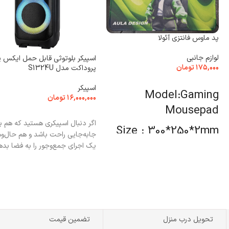
پد ماوس فانتزی آئولا
لوازم جانبی
اسپیکر بلوتوثی قابل حمل ایکس پ
۱۷۵,۰۰۰
تومان
پروداکت مدل S1324U
انتخاب گزینه ها
اسپیکر
Model:Gaming
۱۶,۰۰۰,۰۰۰
تومان
Mousepad
افزودن به سبد خرید
اگر دنبال اسپیکری هستید که هم ب
Size : 300*250*2mm
جابه‌جایی راحت باشد و هم حال‌و
یک اجرای جمع‌وجور را به فضا بده
کیفیت عالی قابل
شستشو
تحویل درب منزل
تضمین قیمت