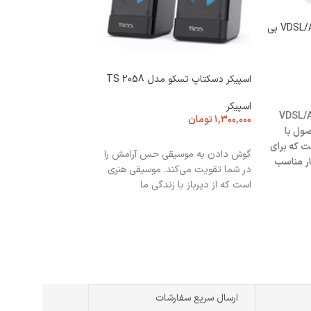
مودم روتر یوتل VDSL/ADSL Plus بی
اسپیکر دسکتاپ تسکو مدل TS 2058
00L + MAG A500N-H
اسپیکر
VDSL/ADSL Pl
۱,۳۰۰,۰۰۰
تومان
کیس کامپیوتر
یک محصول با
۱۶,۳۰۰,۰۰۰
تومان
افزودن به سبد خرید
ت که برای
گوش دادن به موسیقی حس آرامش را
انتخاب گزینه ها
ار مناسب
در شما تقویت می‌کند. موسیقی هنری
است که از دیرباز با زندگی ما
Mini Tower ج
: پایین نوع اتصال پاو
میلی‌متر
ارسال سریع سفارشات