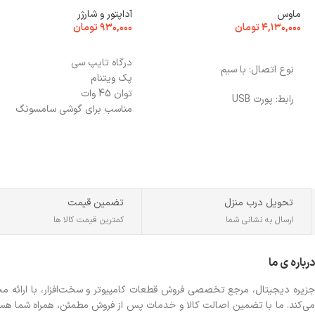
ماوس
آداپتور و شارژر
۴,۱۳۰,۰۰۰
تومان
۹۳۰,۰۰۰
تومان
انتخاب گزینه ها
انتخاب گزینه ها
درگاه تایپ سی
نوع اتصال: با سیم
پک ویتنام
توان 45 وات
رابط: پورت USB
مناسب برای گوشی سامسونگ
سازگار دیوایس های مجهز به فناو
نوع حسگر: اپتیکال
فست شارژ و سوپر فست شارژ
حداکثر تفکیک‌پذیری: 8000 DPI
تحویل درب منزل
تضمین قیمت
ارسال به نشانی شما
کمترین قیمت کالا ها
درباره ی ما
جزیره دیجیتال، مرجع تخصصی فروش قطعات کامپیوتر و سخت‌افزار، با ارائه مجموع
می‌کند. ما با تضمین اصالت کالا و خدمات پس از فروش مطمئن، همراه شما هستیم تا