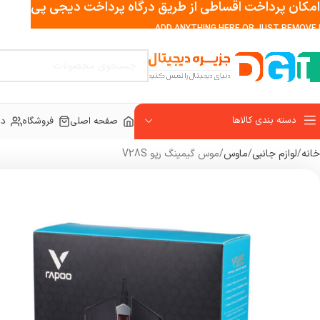
امکان پرداخت اقساطی از طریق درگاه پرداخت دیجی پی
ADD ANYTHING HERE OR JUST REMOVE I
دسته بندی کالاها
صفحه اصلی
فروشگاه
در
خانه
لوازم جانبی
ماوس
موس گیمینگ رپو V28S