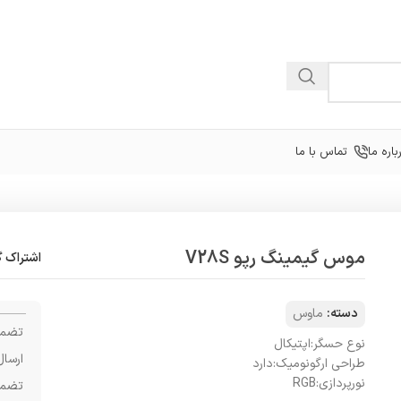
باره ما
تماس با ما
موس گیمینگ رپو V28S
اشتراک گ
دسته:
ماوس
تضمی
نوع حسگر:
اپتيکال
ارسال
طراحی ارگونومیک:
دارد
نورپردازی:
RGB
تضمی