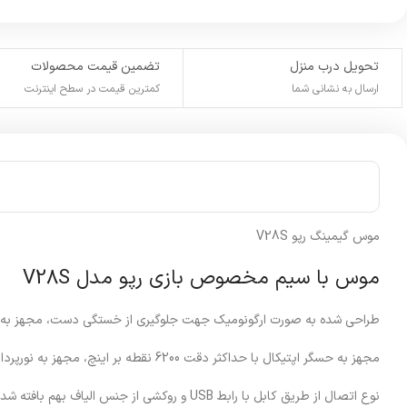
تحویل درب منزل
تضمین قیمت محصولات
ارسال به نشانی شما
کمترین قیمت در سطح اینترنت
موس گیمینگ رپو V28S
موس با سیم مخصوص بازی رپو مدل V28S
طراحی شده به صورت ارگونومیک جهت جلوگیری از خستگی دست، مجهز به 6 عدد کلید فیزیکی با قابلیت تنظیم DPI
مجهز به حسگر اپتیکال با حداکثر دقت 6200 نقطه بر اینچ، مجهز به نورپردازی RGB با پشتیبانی از 16 میلیون رنگ
نوع اتصال از طریق کابل با رابط USB و روکشی از جنس الیاف بهم بافته شده، مقاوم در برابر کشش و پارگی