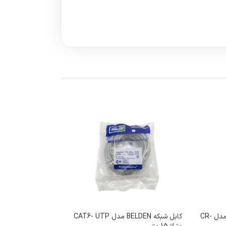
باتری سکه‌ای 3 ولت سونی مدل CR-
کابل شبکه BELDEN مدل CAT6- UTP