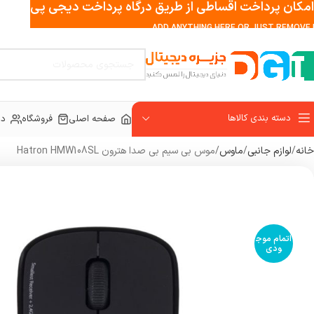
امکان پرداخت اقساطی از طریق درگاه پرداخت دیجی پی
ADD ANYTHING HERE OR JUST REMOVE I
دسته بندی کالاها
صفحه اصلی
فروشگاه
در
خانه
لوازم جانبی
ماوس
موس بی سیم بی صدا هترون Hatron HMW108SL
اتمام موج
ودی