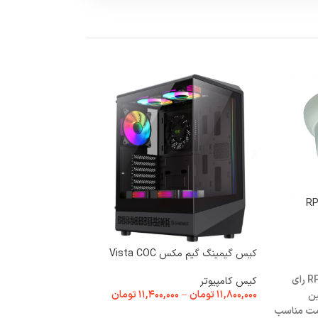
فلش 16 گیگ وریتی Verity V823
کیس گیمینگ گیم مکس Vista COC
فلش مموری و کارت ح
۷۹۰,۰۰۰
تومان
دوربین دام پلاستیکی مدل RP رای
کیس کامپیوتر
۱۱,۸۰۰,۰۰۰
تومان
–
۱۱,۴۰۰,۰۰۰
تومان
ین
انتخاب گزینه ها
3 USB2.0 16GB Flash
قیمت مناسب
انتخاب گزینه ها