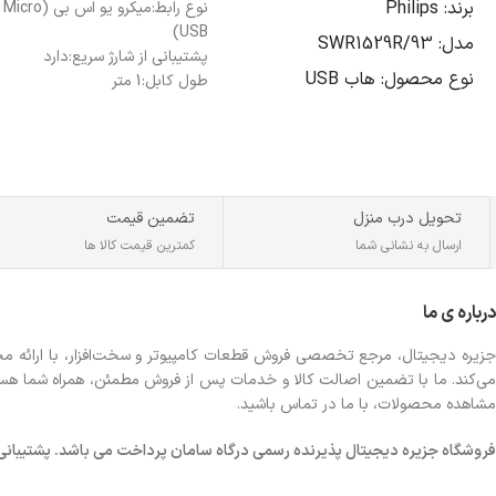
برند: Philips
نوع رابط:
میکرو یو اس بی (Micro
USB)
مدل: SWR1529R/93
پشتیبانی از شارژ سریع:
دارد
نوع محصول: هاب USB
طول کابل:
1 متر
تعداد پورت‌ها: 4 عدد USB 3.0
سرعت انتقال داده: تا 5 گیگابیت
بر ثانیه (5Gbps)
سازگار با: USB 2.0 و USB 1.1
تحویل درب منزل
تضمین قیمت
تغذیه: از طریق درگاه USB-C
ارسال به نشانی شما
کمترین قیمت کالا ها
ولتاژ ورودی: 5 ولت
درباره ی ما
حداکثر جریان خروجی: 0.9 آمپر
طول کابل: 0.5 متر
جزیره دیجیتال، مرجع تخصصی فروش قطعات کامپیوتر و سخت‌افزار، با ارائه مجموع
می‌کند. ما با تضمین اصالت کالا و خدمات پس از فروش مطمئن، همراه شما هستیم تا
ابعاد: 95 × 34 × 18 میلی‌متر
مشاهده محصولات، با ما در تماس باشید.
دمای کاری: 0 تا 70 درجه
سانتی‌گراد
فروشگاه
جزیره دیجیتال پذیرنده رسمی درگاه سامان پرداخت می باشد. پشتیبانی شبانه 
رنگ: آبی