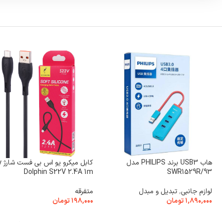
هاب USB3 برند PHILIPS مدل
کابل
Dolphin S22V 2.4A 1m
SWR1529R/93
لوازم جانبی
,
تبدیل و مبدل
متفرقه
۱,۸۹۰,۰۰۰
تومان
۱۹۸,۰۰۰
تومان
افزودن به سبد خرید
افزودن به سبد خرید