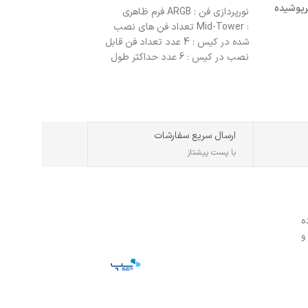
Memory
رپوشیده
نورپردازی فن : ARGB فرم ظاهری
: Mid-Tower تعداد فن های نصب
شده در کیس : 4 عدد تعداد فن قابل
نصب در کیس : 6 عدد حداکثر طول
کارت گرافیک : 330 میلی‌متر حداکثر
ارتفاع خنک‌کننده پردازنده : 155
میلی‌متر فیلتر گرد و غبار : دارد
ارسال سریع سفارشات
با پست پیشتاز
ه
و