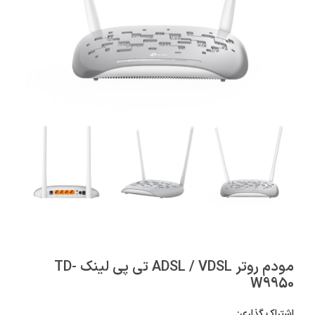
مودم روتر ADSL / VDSL تی پی لینک TD-
W9950
اشتراک گذاری: