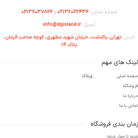
شماره تماس:
02136022436
و
02136037826
ایمیل:
info@dgisland.ir
آدرس:
تهران،‌ پاکدشت، خیابان شهید مطهری، کوچه صاحب الزمان،
پلاک 14
لینک های مهم
صفحه اصلی
وبلاگ
فروشگاه
درباره ما
تماس با ما
زمان بندی فروشگاه
شنبه تا چهار شنبه: