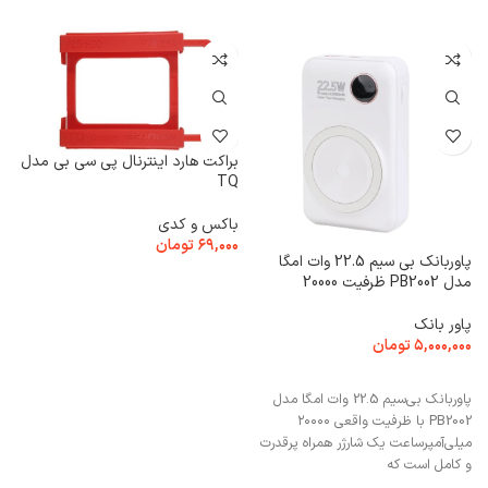
براکت هارد اینترنال پی سی بی مدل
TQ
باکس و کدی
۶۹,۰۰۰
تومان
پاوربانک بی‌ سیم 22.5 وات امگا
افزودن به سبد خرید
مدل PB2002 ظرفیت 20000
B
پاور بانک
۵,۰۰۰,۰۰۰
تومان
ک
افزودن به سبد خرید
۰
پاوربانک بی‌سیم 22.5 وات امگا مدل
PB2002 با ظرفیت واقعی ۲۰۰۰۰
میلی‌آمپر‌ساعت یک شارژر همراه پرقدرت
و کامل است که