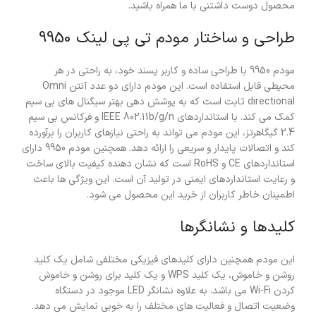
محصول دوست داشتنی با ما همراه باشید.
طراحی و ساختار مودم تی پی لینک 9950
مودم 9950 با طراحی ساده و کاربر پسند خود، به راحتی در هر
محیطی قابل استفاده است. این مودم دارای دو عدد آنتن Omni
directional ثابت است که به پوشش دهی بهتر سیگنال های بی سیم
کمک می کند. با استانداردهای IEEE 802.11b/g/n و فرکانس بی سیم
2.4 گیگاهرتز، این مودم می تواند به راحتی نیازهای کاربران را برآورده
کند و اتصالات پایدار و سریعی را ارائه دهد. همچنین مودم 9950 دارای
استانداردهای CE و RoHS است که نشان دهنده کیفیت بالای ساخت
و رعایت استانداردهای ایمنی در تولید آن است. این ویژگی ها باعث
اطمینان خاطر کاربران از خرید این محصول می شود.
کلیدها و نشانگرها
این مودم همچنین دارای کلیدهای فیزیکی مختلفی شامل یک کلید
روشن و خاموش، یک کلید WPS و یک کلید برای روشن و خاموش
کردن Wi-Fi می باشد. به علاوه نشانگر LED موجود در دستگاه
وضعیت اتصال و فعالیت های مختلف را به خوبی نمایش می دهد.