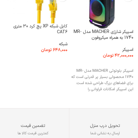
ب
Q
ب
کابل شبکه XP پچ کرد 30 متری
۰
اسپیکر شارژی MACHER مدل MR-
CAT6
1740 به همراه میکروفون
شبکه
اسپیکر
۶۴۸,۰۰۰
تومان
۴۲,۰۰۰,۰۰۰
تومان
افزودن به سبد خرید
افزودن به سبد خرید
اسپیکر بلوتوثی MACHER مدل MR-
1740 محصولی بسیار پر قدرتی است که
برای فضاهای بزرگ طراحی شده است.
این اسپیکر امکانات فراوانی را
تحویل درب منزل
تضمین قیمت
ارسال به نشانی شما
کمترین قیمت کالا ها