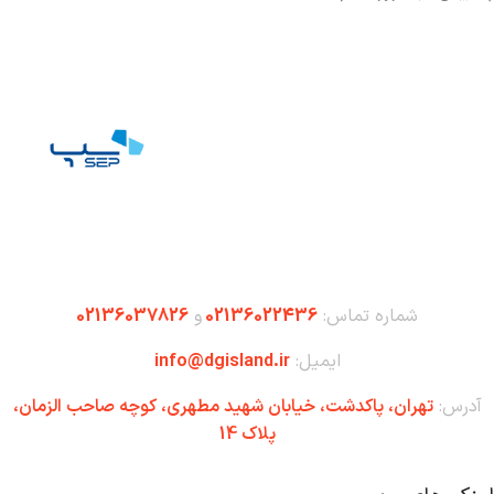
شماره تماس:
02136022436
و
02136037826
ایمیل:
info@dgisland.ir
آدرس:
تهران،‌ پاکدشت، خیابان شهید مطهری، کوچه صاحب الزمان،
پلاک 14