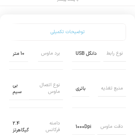
توضیحات تکمیلی
نوع رابط
برد ماوس
دانگل USB
10 متر
نوع اتصال
بی
منبع تغذیه
باتری
ماوس
سیم
دامنه
2.4
دقت ماوس
1000Dpi
فرکانس
گیگاهرتز