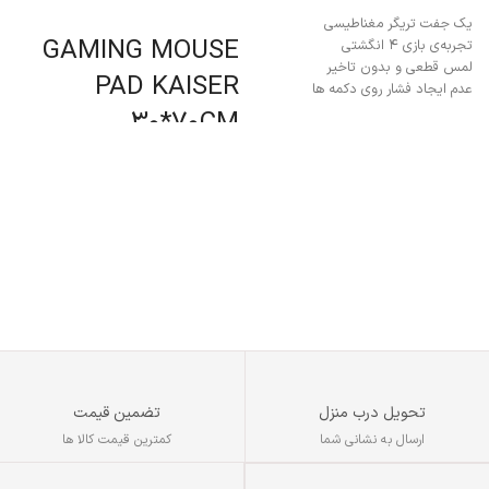
افزودن به سبد خرید
یک جفت تریگر مغناطیسی
انتخاب گزینه ها
GAMING MOUSE
تجربه‌ی بازی ۴ انگشتی
م
لمس قطعی و بدون تاخیر
پ
PAD KAISER
عدم ایجاد فشار روی دکمه ها
ب
طراحی ارگونومیک و استاندارد
30*70CM
ماشه های دو طرفه و حرفه ای
افزایش تسلط و سرعت در بازی
تحویل درب منزل
تضمین قیمت
ارسال به نشانی شما
کمترین قیمت کالا ها