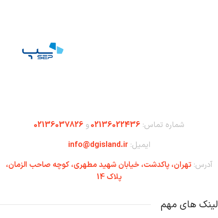
شماره تماس:
02136022436
و
02136037826
ایمیل:
info@dgisland.ir
آدرس:
تهران،‌ پاکدشت، خیابان شهید مطهری، کوچه صاحب الزمان،
پلاک 14
لینک های مهم