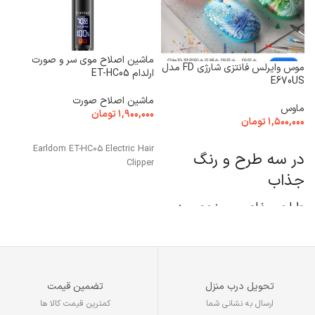
ماشین اصلاح موی سر و صورت
موس وایرلس فانتزی شارژی FD مدل
ارلدام ET-HC05
لی
E670US
ماشین اصلاح صورت
م
ماوس
۱,۹۰۰,۰۰۰
تومان
۰
۱,۵۰۰,۰۰۰
تومان
افزودن به سبد خرید
انتخاب گزینه ها
2
Earldom ET-HC05 Electric Hair
در سه طرح و رنگ
s
Clipper
جذاب
r
طراحی خاص و منحصر به
فرد
دارای کلیدهای سایلنت
محدوده دقت 800 - 1200 -
تحویل درب منزل
تضمین قیمت
1600 DPI
ارسال به نشانی شما
کمترین قیمت کالا ها