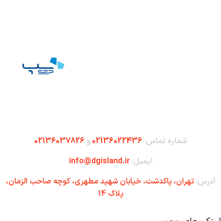
شماره تماس:
02136022436
و
02136037826
ایمیل:
info@dgisland.ir
آدرس:
تهران،‌ پاکدشت، خیابان شهید مطهری، کوچه صاحب الزمان،
پلاک 14