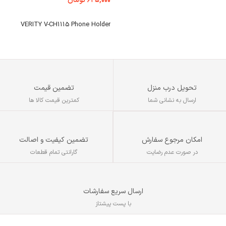
۶۲۵,۰۰۰
تومان
کانکتور: 6.5×4.4 میلی‌متر با پین
3
مرکزی
افزودن به سبد خرید
ح
VERITY V-CH1115 Phone Holder
محافظت‌های OVP، OCP و SCP
0
سازگار با مدل‌های مختلف مانیتور ال‌جی
طراحی جمع‌وجور و سبک
تحویل درب منزل
تضمین قیمت
ارسال به نشانی شما
کمترین قیمت کالا ها
تضمین کیفیت و اصالت
امکان مرجوع سفارش
گارانتی تمام قطعات
در صورت عدم رضایت
ارسال سریع سفارشات
با پست پیشتاز