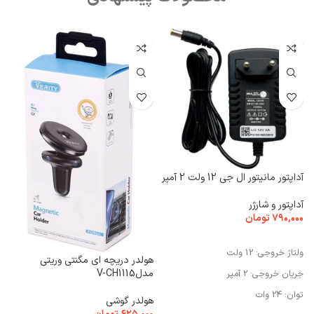
آداپتور مانیتور ال جی 12 ولت 2 آمپر
د
آداپتور و شارژر
د
۷۹۰,۰۰۰
تومان
۰
افزودن به سبد خرید
ولتاژ خروجی: 12 ولت
و
هولدر دریچه ای مگنتی وریتی
10 
مدلV-CH1115
جریان خروجی: 2 آمپر
ن
توان: 24 وات
راب
هولدر گوشی
ن