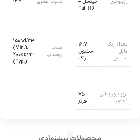
رزولوشن
نسبت تصوير
پیکسل –
16:9
Full HD
150cd/m²
تعداد رنگ
16.7
شدت
(Min.),
قابل
میلیون
روشنايي
200cd/m²
نمايش
رنگ
(Typ.)
نرخ بروزرساني
75
تصوير
هرتز
محصولات پیشنهادی