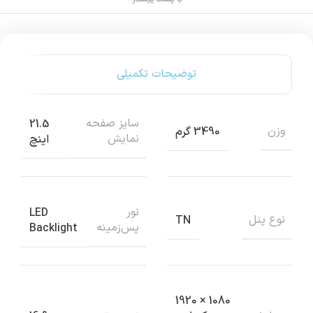
توضیحات تکمیلی
سايز صفحه
21.5
وزن
3490 گرم
نمايش
اینچ
نور
LED
نوع پنل
TN
پس‌زمينه
Backlight
1080 × 1920