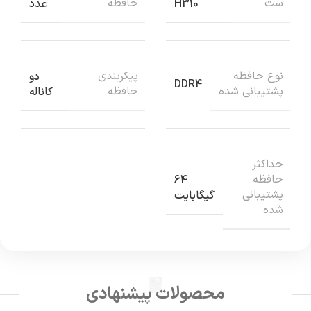
ست
حافظه
H310
عدد
نوع حافظه
پيکربندي
دو
DDR4
پشتيباني شده
حافظه
کاناله
حداکثر
حافظه
64
پشتيباني
گیگابایت
شده
محصولات پیشنهادی