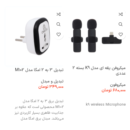
میکروفن یقه ای مدل K9 بسته 2
DNET)
تبدیل 3 به 2 امگا مدل M102
عددی
ش
تبدیل و مبدل
میکروفون
۰
۳۴۹,۰۰۰
تومان
۶۸۰,۰۰۰
تومان
افزودن به سبد خرید
افزودن به سبد خرید
تبدیل برق 3 به 2 امگا مدل
k9 wireless Microphone
M102 محصولی است که علاوه بر
جذابیت ظاهری بسیار کاربردی نیز
می‌باشد. مبدل برق امگا مدل
M102 مشکل متفاوت بودن پریز برق