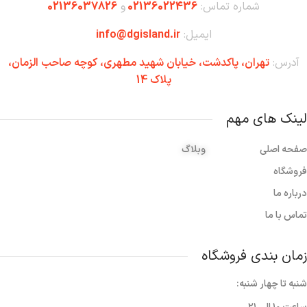
شماره تماس:
02136022436
و
02136037826
ایمیل:
info@dgisland.ir
آدرس:
تهران،‌ پاکدشت، خیابان شهید مطهری، کوچه صاحب الزمان،
پلاک 14
لینک های مهم
صفحه اصلی
وبلاگ
فروشگاه
درباره ما
تماس با ما
زمان بندی فروشگاه
شنبه تا چهار شنبه: