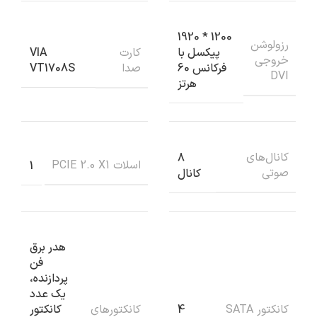
1200 * 1920
رزولوشن
کارت
پیکسل با
VIA
خروجی
صدا
فرکانس 60
VT1708S
DVI
هرتز
کانال‌های
8
اسلات PCIE 2.0 X1
1
صوتی
کانال
هدر برق
فن
پردازنده،
یک عدد
کانکتور SATA
کانکتورهای
4
کانکتور