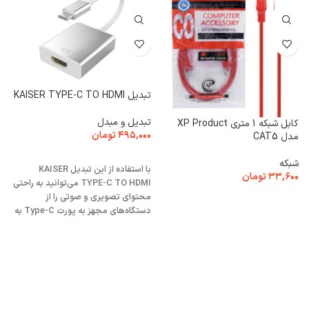
تبدیل KAISER TYPE-C TO HDMI
تبدیل و مبدل
کابل شبکه 1 متری XP Product
۴۹۵,۰۰۰
تومان
مدل CAT5
H
افزودن به سبد خرید
شبکه
ک
با استفاده از این تبدیل KAISER
۳۳,۶۰۰
تومان
۰
TYPE-C TO HDMI می‌توانید به راحتی
محتوای تصویری و صوتی را از
افزودن به سبد خرید
دستگاه‌های مجهز به پورت Type-C به
نمایشگرها و پروژکتورهای مجهز به
HDMI منتقل کنید.
پ
م