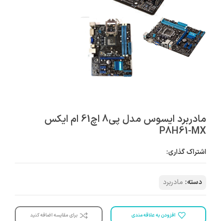
مادربرد ایسوس مدل پی8 اچ61 ام ایکس
P8H61-MX
اشتراک گذاری:
دسته:
مادربرد
افزودن به علاقه مندی
برای مقایسه اضافه کنید