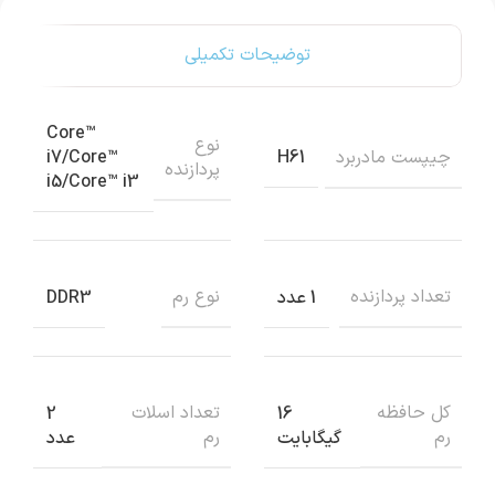
توضیحات تکمیلی
Core™
نوع
چیپست مادربرد
i7/Core™
H61
پردازنده
i5/Core™ i3
تعداد پردازنده
نوع رم
1 عدد
DDR3
کل حافظه
تعداد اسلات
2
16
رم
رم
گیگابایت
عدد