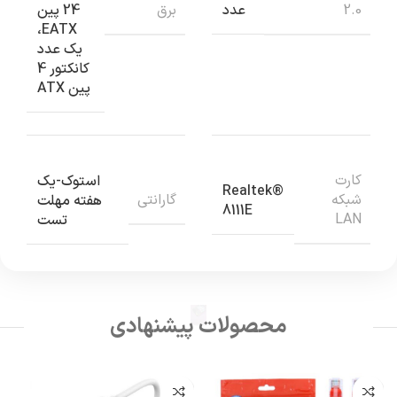
2.0
برق
عدد
24 پین
EATX،
یک عدد
کانکتور 4
پین ATX
کارت
استوک-یک
Realtek®
شبکه
گارانتی
هفته مهلت
8111E
LAN
تست
محصولات پیشنهادی