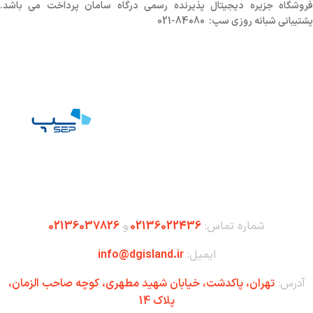
روشگاه
جزیره دیجیتال پذیرنده رسمی درگاه سامان پرداخت می باشد.
پشتیبانی شبانه روزی سپ: 84080-021
شماره تماس:
02136022436
و
02136037826
ایمیل:
info@dgisland.ir
آدرس:
تهران،‌ پاکدشت، خیابان شهید مطهری، کوچه صاحب الزمان،
پلاک 14