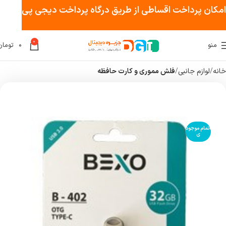
امکان پرداخت اقساطی از طریق درگاه پرداخت دیجی پی
0
منو
۰
تومان
خانه
لوازم جانبی
فلش مموری و کارت حافظه
اتمام موجود
ی