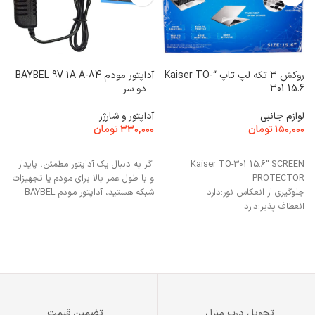
روکش 3 تکه لپ تاپ “Kaiser TO-
آداپتور مودم BAYBEL 9V 1A A-84
301 15.6
– دو سر
T
لوازم جانبی
آداپتور و شارژر
۱۵۰,۰۰۰
تومان
۳۳۰,۰۰۰
تومان
ک
افزودن به سبد خرید
افزودن به سبد خرید
۰
Kaiser TO-301 15.6" SCREEN
اگر به دنبال یک آداپتور مطمئن، پایدار
PROTECTOR
و با طول عمر بالا برای مودم یا تجهیزات
جلوگیری از انعکاس نور:
دارد
شبکه هستید، آداپتور مودم BAYBEL
انعطاف پذیر:
دارد
ضد گرد و غبار:
دارد
ج
گر
تحویل درب منزل
تضمین قیمت