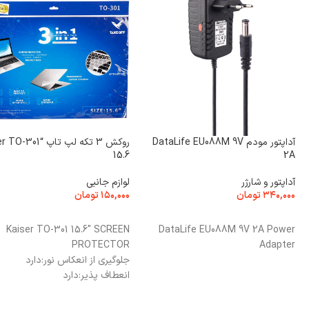
آداپتور مودم DataLife EU088M 9V
روکش 3 تکه لپ تاپ “01
15.6
2A
آداپتور و شارژر
لوازم جانبی
۳۴۰,۰۰۰
تومان
۱۵۰,۰۰۰
تومان
افزودن به سبد خرید
افزودن به سبد خرید
Kaiser TO-301 15.6" SCREEN
DataLife EU088M 9V 2A Power
PROTECTOR
Adapter
جلوگیری از انعکاس نور:
دارد
انعطاف پذیر:
دارد
ضد گرد و غبار:
دارد