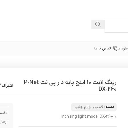
باره ما
تماس با ما
رینگ لایت 10 اینچ پایه دار پی نت P-Net
اشتراک گ
DX-260
دسته:
لامپ
,
لوازم جانبی
تضمی
10-inch ring light model DX-260
ارسال