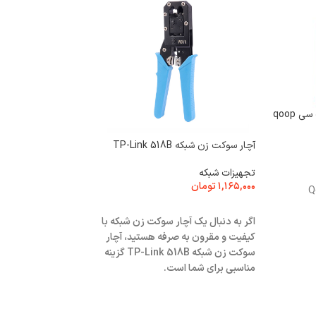
 qoop
آچار سوکت زن شبکه TP-Link 518B
تجهیزات شبکه
۱,۱۶۵,۰۰۰
تومان
Q
افزودن به سبد خرید
اگر به دنبال یک آچار سوکت زن شبکه با
کیفیت و مقرون به صرفه هستید، آچار
سوکت زن شبکه TP-Link 518B گزینه
هاب 5 پورت چندمن
مناسبی برای شما است.
SWR1607R
تبدیل و مبدل