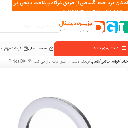
امکان پرداخت اقساطی از طریق درگاه پرداخت دیجی پی
ADD ANYTHING HERE OR JUST REMOVE I
دسته بندی کالاها
صفحه اصلی
فروشگاه
در
خانه
لوازم جانبی
لامپ
رینگ لایت 10 اینچ پایه دار پی نت P-Net DX-260