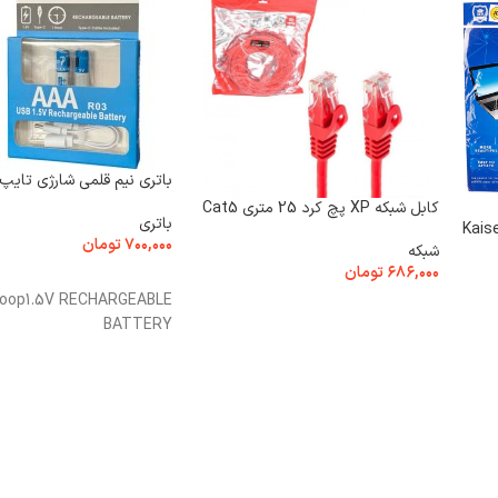
باتری نیم قلمی شارژی تایپ سی
کابل شبکه XP پچ کرد 25 متری Cat5
باتری
Kaiser TO-3
۷۰۰,۰۰۰
تومان
شبکه
۶۸۶,۰۰۰
تومان
افزودن به سبد خرید
oop1.5V RECHARGEABLE
افزودن به سبد خرید
BATTERY