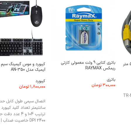
باتری کتابی 9 ولت معمولی کارتی
ریمکس RAYMAX
آیمیک مدل AN-350
باتری
کیبورد
۳۰۰,۰۰۰
تومان
۱,۸۰۰,۰۰۰
تومان
افزودن به سبد خرید
TR-
افزودن به سبد خرید
سانتیمتر تعداد کلید کیبورد
ترتیب 104 و 4 عدد
2400 DPI خاصیت ضدآب 
نور RGB قابل استفاده در ا