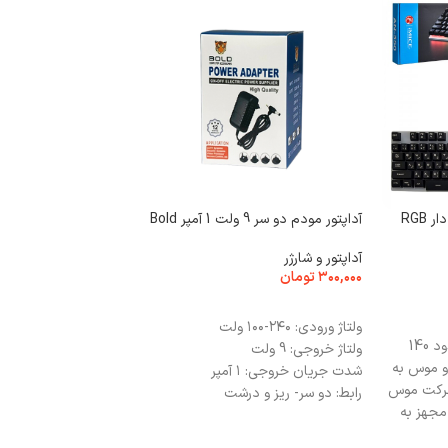
کیبورد و موس گیمینگ سیم دار RGB
آداپتور مودم دو سر 9 ولت 1 آمپر Bold
ظرفیت 4000 میلی آمپر
آداپتور و شارژر
۳۰۰,۰۰۰
تومان
باتری
۵۲۰,۰۰۰
تومان
افزودن به سبد خرید
ولتاژ ورودی: ۲۴۰-۱۰۰ ولت
افزودن به سبد خرید
اتصال سیمی طول کابل حدود 140
GITAL CFL 4000 MAH
ولتاژ خروجی: 9 ولت
 و موس به
شدت جریان خروجی: ۱ آمپر
 دقت حرکت موس
رابط: دو سر- ریز و درشت
| مجهز به
طول کابل : 0.9 متر
نواع بازی و
مقاوم در برابر کشش، خمیدگی و