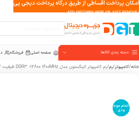
امکان پرداخت اقساطی از طریق درگاه پرداخت دیجی پی
ADD ANYTHING HERE OR JUST REMOVE I
دسته بندی کالاها
صفحه اصلی
فروشگاه
در
خانه
کامپیوتر
رم
رم کامپیوتر کینگستون مدل DDR3 -12800 1600MHz ظرفیت 4 گیگابایت
اتمام موج
ودی