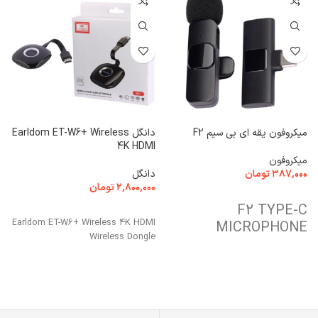
میکروفون یقه ای بی سیم F2
دانگل Earldom ET-W6+ Wireless
4K HDMI
ف
میکروفون
۳۸۷,۰۰۰
تومان
دانگل
ت
۲,۸۰۰,۰۰۰
تومان
۰
افزودن به سبد خرید
F2 TYPE-C
افزودن به سبد خرید
Earldom ET-W6+ Wireless 4K HDMI
P
MICROPHONE
Wireless Dongle