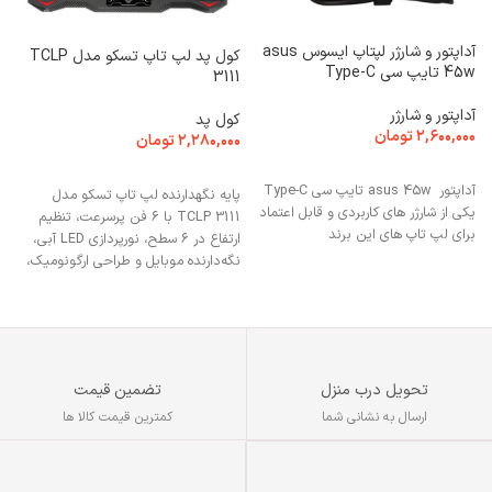
آداپتور و شارژر لپتاپ ایسوس asus
کول پد لپ تاپ تسکو مدل TCLP
45w تایپ سی Type-C
0
3111
آداپتور و شارژر
کول پد
ک
۲,۶۰۰,۰۰۰
تومان
۲,۲۸۰,۰۰۰
تومان
۰
افزودن به سبد خرید
افزودن به سبد خرید
آداپتور asus 45w تایپ سی Type-C
پایه نگهدارنده لپ تاپ تسکو مدل
ج
یکی از شارژر های کاربردی و قابل اعتماد
TCLP 3111 با ۶ فن پرسرعت، تنظیم
ج
برای لپ‌ تاپ‌ های این برند
ارتفاع در ۶ سطح، نورپردازی LED آبی،
ب
نگه‌دارنده موبایل و طراحی ارگونومیک،
انتخابی ایده‌آل برای افزایش راحتی و
خنک‌سازی مؤثر لپ‌تاپ‌های ۱۰ تا ۱۶
اینچی است.
تحویل درب منزل
تضمین قیمت
ارسال به نشانی شما
کمترین قیمت کالا ها