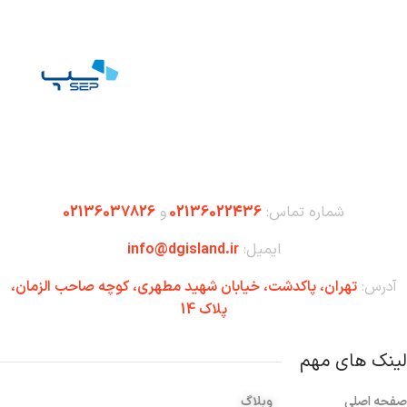
شماره تماس:
02136022436
و
02136037826
ایمیل:
info@dgisland.ir
آدرس:
تهران،‌ پاکدشت، خیابان شهید مطهری، کوچه صاحب الزمان،
پلاک 14
لینک های مهم
صفحه اصلی
وبلاگ