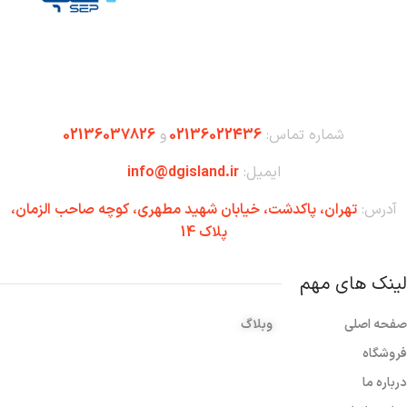
شماره تماس:
02136022436
و
02136037826
ایمیل:
info@dgisland.ir
آدرس:
تهران،‌ پاکدشت، خیابان شهید مطهری، کوچه صاحب الزمان،
پلاک 14
لینک های مهم
صفحه اصلی
وبلاگ
فروشگاه
درباره ما