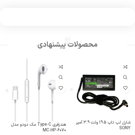
محصولات پیشنهادی
L
شارژر لپ تاپ 19.5 ولت 3.9 آمپر
هندزفری Type-C مک دودو مدل
SONY
ل
MC-HP-6070
۰