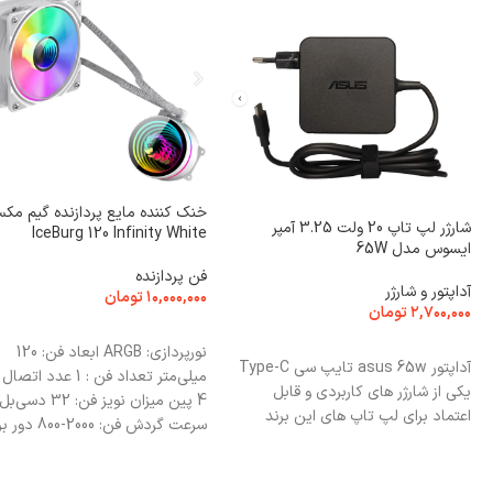
خنک کننده مایع پردازنده گیم مک
شارژر لپ تاپ 20 ولت 3.25 آمپر
IceBurg 120 Infinity White
ایسوس مدل 65W
فن پردازنده
آداپتور و شارژر
۱۰,۰۰۰,۰۰۰
تومان
۲,۷۰۰,۰۰۰
تومان
انتخاب گزینه ها
افزودن به سبد خرید
نورپردازی: ARGB ابعاد فن: 120
آداپتور asus 65w تایپ سی Type-C
میلی‌متر تعداد فن : 1 عدد ا
یکی از شارژر های کاربردی و قابل
4 پین میزان نویز فن: 32 دسی‌بل
اعتماد برای لپ‌ تاپ‌ های این برند
سرعت گردش فن: 2000-800 دور 
دقیقه