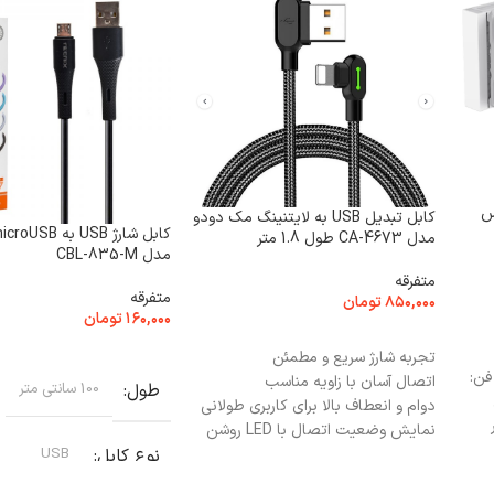
س
کابل تبدیل USB به لایتنینگ مک دودو
مدل CA-4673 طول 1.8 متر
مدل CBL-835-M
متفرقه
متفرقه
۸۵۰,۰۰۰
تومان
۱۶۰,۰۰۰
تومان
افزودن به سبد خرید
انتخاب گزینه ها
تجربه شارژ سریع و مطمئن
تصال فن:
اتصال آسان با زاویه مناسب
طول
100 سانتی متر
دوام و انعطاف بالا برای کاربری طولانی
بر
نمایش وضعیت اتصال با LED روشن
نوع کابل
USB
هماهنگ با دستگاه‌های اپل