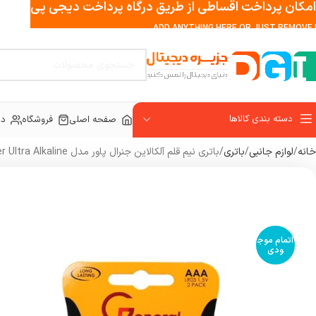
امکان پرداخت اقساطی از طریق درگاه پرداخت دیجی پی
ADD ANYTHING HERE OR JUST REMOVE I
دسته بندی کالاها
صفحه اصلی
فروشگاه
در
خانه
لوازم جانبی
باتری
باتری نیم قلم آلکالاین جنرال پاور مدل General Power Ultra Alkaline
اتمام موج
ودی