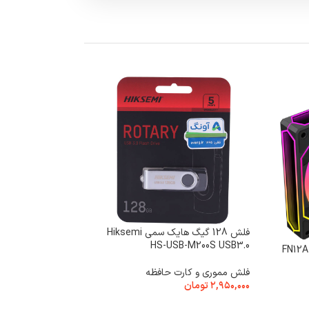
فلش 128 گیگ هایک سمی Hiksemi
HS-USB-M200S USB3.0
س FN12A-S8I-R
فلش مموری و کارت حافظه
۲,۹۵۰,۰۰۰
تومان
انتخاب گزینه ها