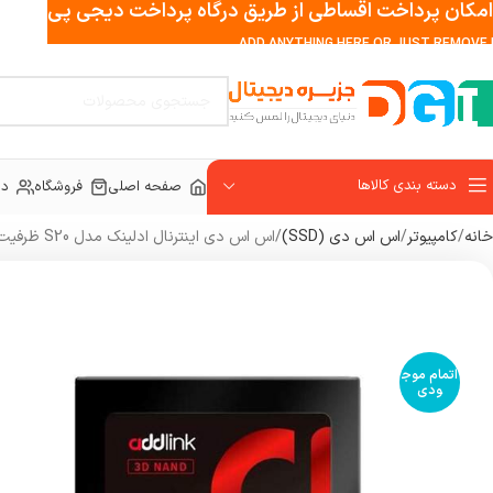
امکان پرداخت اقساطی از طریق درگاه پرداخت دیجی پی
ADD ANYTHING HERE OR JUST REMOVE I
دسته بندی کالاها
صفحه اصلی
فروشگاه
در
خانه
کامپیوتر
اس اس دی (SSD)
اس اس دی اینترنال ادلینک مدل S20 ظرفیت 256 گیگابایت
اتمام موج
ودی