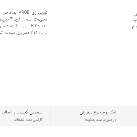
انتخاب گزینه ها
نو
یاتی:
 ۵۰ درجه سانتی‌گراد تا ۲۲۰
تعداد LED پنل : 16
سانتی‌گراد رسانائی گرمایی: ۴.۵
فن: 31.21 دسی‌بل سرعت
10% ± 1600-800 دور بر دقیقه
امکان مرجوع سفارش
تضمین کیفیت و اصالت
در صورت عدم رضایت
گارانتی تمام قطعات