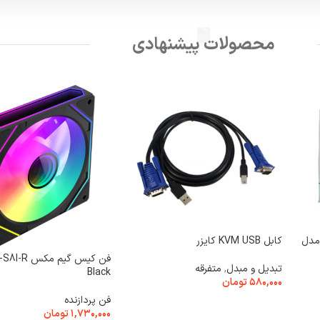
محصولات پیشنهادی
ول مدل
کابل KVM USB کایزر
فن کیس گیم مک
تبدیل و مبدل
,
متفرقه
Black
۵۸۰,۰۰۰
تومان
فن پردازنده
افزودن به سبد خرید
۱,۷۳۰,۰۰۰
تومان