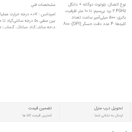
نوع اتصال: بلوتوث دوگانه + دانگل
مشخصات فنی
2.4GHz
برد بی‌سیم: تا 10 متر
ظرفیت
امپدانس : ۰.۰۷ درجه حرارت عمل
باتری: 500 میلی‌آمپر ساعت
تعداد
بین منفی
کلیدها: 4 عدد
دقت حسگر (DPI): 800
درجه 
/ 1600 / 3200
ابعاد: 10.5 × 6.4 × 3.6
وات بر متر-کلوین چسبندگی: ۲۶cps
سانتی‌متر
طراحی سبک و
ارگونومیک
مناسب برای لپ‌تاپ،
کامپیوتر و تبلت‌های سازگار
تحویل درب منزل
تضمین قیمت
ارسال به نشانی شما
کمترین قیمت کالا ها