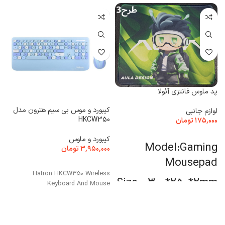
پد ماوس فانتزی آئولا
کیبورد و موس بی سیم هترون مدل
لوازم جانبی
HKCW350
۱۷۵,۰۰۰
تومان
ظرف
انتخاب گزینه ها
کیبورد و ماوس
ب
Model:Gaming
۳,۹۵۰,۰۰۰
تومان
۰
Mousepad
انتخاب گزینه ها
Hatron HKCW350 Wireless
Size : 300*250*2mm
Keyboard And Mouse
کیفیت عالی قابل
شستشو