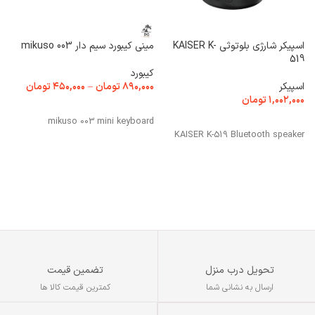
آ
۰
اسپیکر شارژی بلوتوثی KAISER K-
مینی کیبورد سیم دار mikuso 003
د
519
پ
کیبورد
اسپیکر
۸۹۰,۰۰۰
تومان
–
۴۵۰,۰۰۰
تومان
تو
۱,۰۰۲,۰۰۰
تومان
م
انتخاب گزینه ها
س
افزودن به سبد خرید
mikuso 003 mini keyboard
ف
KAISER K-519 Bluetooth speaker
تحویل درب منزل
تضمین قیمت
ارسال به نشانی شما
کمترین قیمت کالا ها