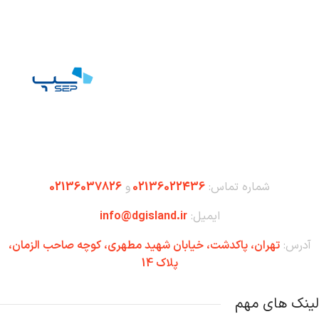
شماره تماس:
02136022436
و
02136037826
ایمیل:
info@dgisland.ir
آدرس:
تهران،‌ پاکدشت، خیابان شهید مطهری، کوچه صاحب الزمان،
پلاک 14
لینک های مهم