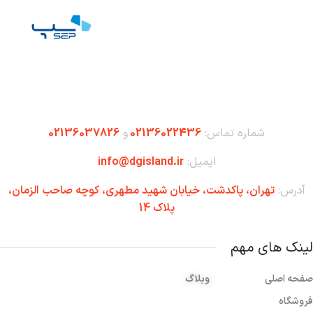
شماره تماس:
02136022436
و
02136037826
ایمیل:
info@dgisland.ir
آدرس:
تهران،‌ پاکدشت، خیابان شهید مطهری، کوچه صاحب الزمان،
پلاک 14
لینک های مهم
صفحه اصلی
وبلاگ
فروشگاه