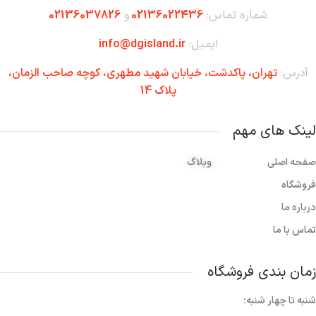
شماره تماس:
02136022436
و
02136037826
ایمیل:
info@dgisland.ir
آدرس:
تهران،‌ پاکدشت، خیابان شهید مطهری، کوچه صاحب الزمان،
پلاک 14
لینک های مهم
صفحه اصلی
وبلاگ
فروشگاه
درباره ما
تماس با ما
زمان بندی فروشگاه
شنبه تا چهار شنبه: