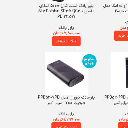
پاوربانک بی‌ سیم 22.5 وات امگا مدل
پاور بانک فست شارژ 50000 اسکای
دلفین Sky Dolphin SP35 QC3.0
PD 22.5W
ک
ومان
پاور بانک
۵,۸۰۰,۰۰۰
تومان
د خرید
اطلاعات بیشتر
اتمام مو
جودی
پاوربانک پرووان مدل PPB5206PD
پاوربانک پرووان مدل PPB5207PD
ظرفیت 20000 میلی آمپر
ک
پاور بانک
ومان
۱,۷۹۹,۰۰۰
تومان
ه ها
انتخاب گزینه ها