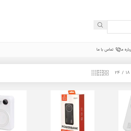
باره ما
تماس با ما
24
18