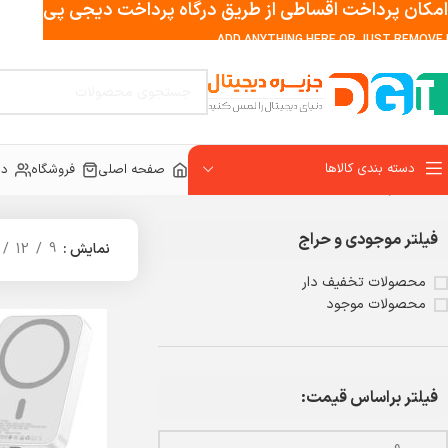
امکان پرداخت اقساطی از طریق درگاه پرداخت دیجی پی
ADD ANYTHING HERE OR JUST REMOVE I
دسته بندی کالاها
صفحه اصلی
فروشگاه
در
خانه
لوازم جانبی
پاور بانک
فیلتر موجودی و حراج
نمایش
9
12
محصولات تخفیف دار
محصولات موجود
فیلتر براساس قیمت: