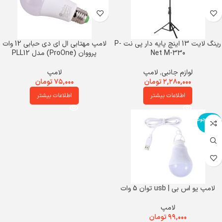
رینگ لایت 13 اینچ پایه دار پی نت P-
لامپ مهتابی ال ای دی حبابی 12 وات
Net M-330
پرووان (ProOne) مدل PLL12
لوازم جانبی
,
لامپ
لامپ
۲,۲۸۰,۰۰۰
تومان
۷۵,۰۰۰
تومان
اطلاعات بیشتر
اطلاعات بیشتر
اتمام موجود
ی
لامپ یو اس بی | usb توان 5 وات
لامپ
۹۹,۰۰۰
تومان