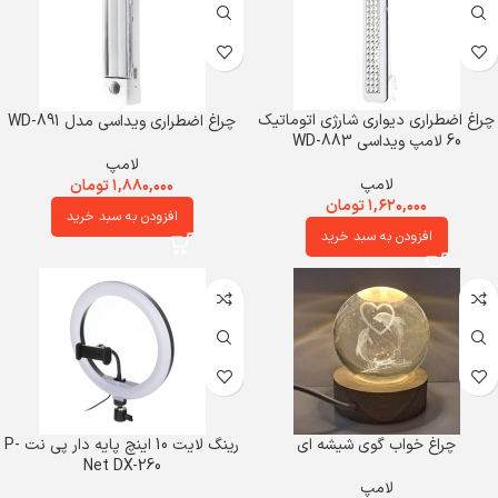
چراغ اضطراری دیواری شارژی اتوماتیک
چراغ اضطراری ویداسی مدل WD-891
60 لامپ ویداسی WD-883
لامپ
لامپ
۱,۸۸۰,۰۰۰
تومان
۱,۶۲۰,۰۰۰
تومان
افزودن به سبد خرید
افزودن به سبد خرید
چراغ خواب گوی شیشه‌ ای
رینگ لایت 10 اینچ پایه دار پی نت P-
Net DX-260
لامپ