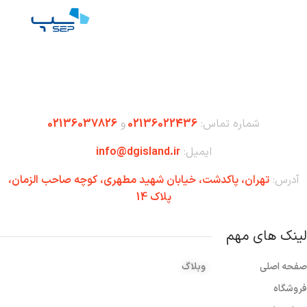
شماره تماس:
02136022436
و
02136037826
ایمیل:
info@dgisland.ir
آدرس:
تهران،‌ پاکدشت، خیابان شهید مطهری، کوچه صاحب الزمان،
پلاک 14
لینک های مهم
صفحه اصلی
وبلاگ
فروشگاه