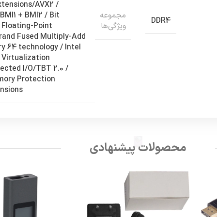
xtensions/AVX2 /
مجموعه
BMI1 + BMI2 / Bit
DDR4
ويژگي‌ها
 Floating-Point
rand Fused Multiply-Add
 64 technology / Intel
 Virtualization
rected I/O/TBT 2.0 /
mory Protection
nsions
محصولات پیشنهادی