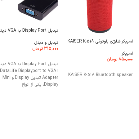
تبدیل Display Port به VGA دیتالایف
اسپیکر شارژی بلوتوثی KAISER K-518
تبدیل و مبدل
۳۱۵,۰۰۰
تومان
اسپیکر
افزودن به سبد خرید
۸۵۰,۰۰۰
تومان
تبدیل splay Port
افزودن به سبد خرید
ا DataLife Displayport to VGA
KAISER K-518 Bluetooth speaker
Adapter تبدیل Display و Mini
Display، یکی از انواع