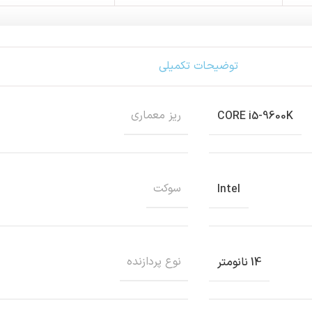
توضیحات تکمیلی
ريز معماري
CORE i5-9600K
سوکت
Intel
نوع پردازنده
14 نانومتر