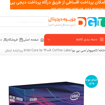
امکان پرداخت اقساطی از طریق درگاه پرداخت دیجی پی
ADD ANYTHING HERE OR JUST REMOVE I
دسته بندی کالاها
صفحه اصلی
فروشگاه
در
خانه
کامپیوتر
سی پی یو
Intel Core I5-9600K Coffee Lake پردازنده اینتل
اتمام موج
ودی