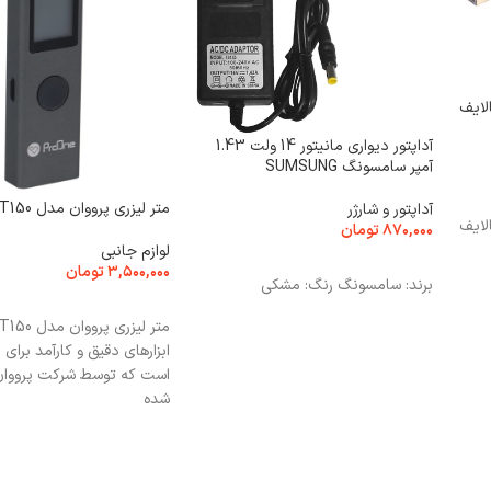
آداپتور دیواری مانیتور 14 ولت 1.43
آمپر سامسونگ SUMSUNG
متر لیزری پرووان مدل PGT150
آداپتور و شارژر
Di به VGA دیتالایف
۸۷۰,۰۰۰
تومان
لوازم جانبی
افزودن به سبد خرید
۳,۵۰۰,۰۰۰
تومان
برند: سامسونگ رنگ: مشکی
افزودن به سبد خرید
ابزارهای دقیق و کارآمد برای ا
است که توسط شرکت پرووان 
شده