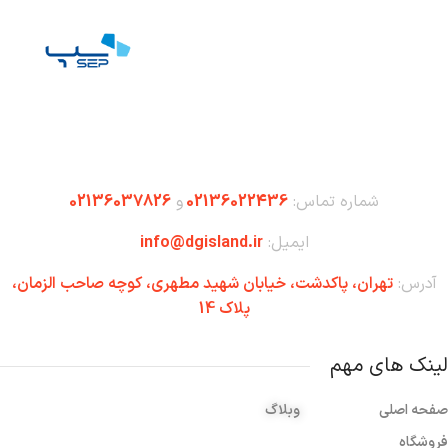
شماره تماس:
02136022436
و
02136037826
ایمیل:
info@dgisland.ir
آدرس:
تهران،‌ پاکدشت، خیابان شهید مطهری، کوچه صاحب الزمان،
پلاک 14
لینک های مهم
صفحه اصلی
وبلاگ
فروشگاه