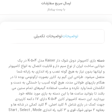
ارسال سریع سفارشات
با پست پیشتاز
توضیحات
توضیحات تکمیلی
دسته
بازی کامپیوتر دوبل شوک دار Kaiser مدل K-504 در پک
دوتایی ساخت ایران از نوع سیم دار و قابلیت اتصال به انواع کامپیوتر
و لپتابها بدون نیاز به هیچ گونه نصب و راه اندازی به رایانه شما
متصل میشود. طراحی این گیم پد کایزر بصورت ارگونومی بوده تا در
هنگام بازیهای طولانی مدت، هیچ گونه آسیب یا خستگی به دست و
انگشتان شما وارد نکرده و مناسب استفاده گیمرهای تمام سنین می
باشد تا بتوانید ساعت ها با این دسته به بازی مورد علاقه خود
بپردازید. این دسته کامپیوتر کایزر K-504 دارای 17 دکمه کاربردی
جهت کمک در بازی شامل 8 کلید اصلی، 4 کلید کمکی در شانه ها و
بعلاوه 2 موتور شوک قوی و 3 کلید راه اندازی Start , Select , Mode