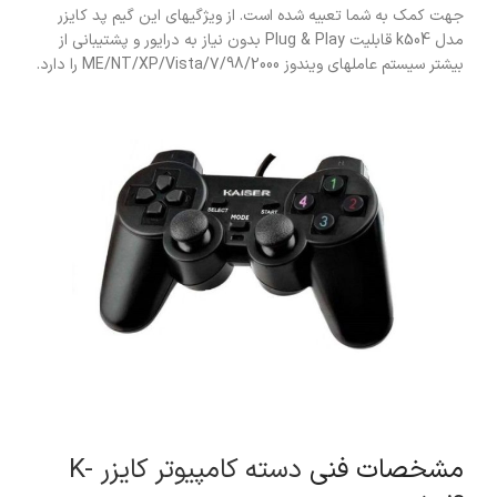
جهت کمک به شما تعبیه شده است. از ویژگیهای این گیم پد کایزر
مدل k504 قابلیت Plug & Play بدون نیاز به درایور و پشتیبانی از
بیشتر سیستم عاملهای ویندوز 98/2000/ME/NT/XP/Vista/7 را دارد.
مشخصات فنی
دسته کامپیوتر کایزر K-