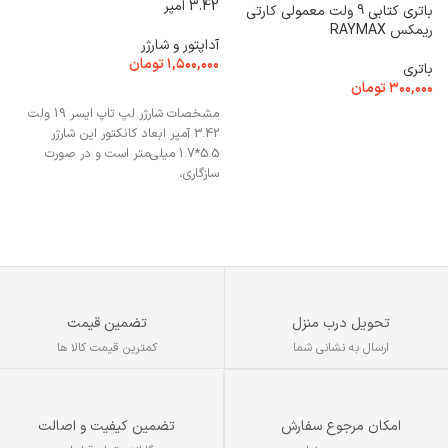
3.42 امپر
باتری کتابی 9 ولت معمولی کارتی
ریمکس RAYMAX
م
آداپتور و شارژر
۱,۵۰۰,۰۰۰
تومان
باتری
م
۳۰۰,۰۰۰
تومان
۰
افزودن به سبد خرید
مشخصات شارژر لپ تاپ ایسر 19 ولت
افزودن به سبد خرید
3.42 آمپر ابعاد کانکتور این شارژر
M
5.5*1.7 میلی‌متر است و در صورت
سازگاری،
تحویل درب منزل
تضمین قیمت
ارسال به نشانی شما
کمترین قیمت کالا ها
تضمین کیفیت و اصالت
امکان مرجوع سفارش