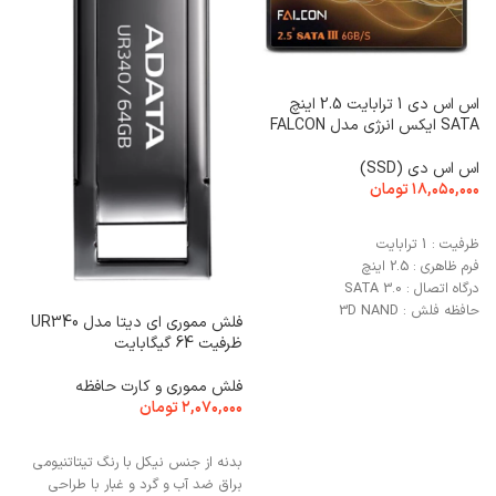
اس اس دی 1 ترابایت 2.5 اینچ
SATA ایکس انرژی مدل FALCON
U
اس اس دی (SSD)
م
۱۸,۰۵۰,۰۰۰
تومان
۰
انتخاب گزینه ها
ظرفیت : 1 ترابایت
فرم ظاهری : 2.5 اینچ
ا
درگاه اتصال : SATA 3.0
طول
حافظه فلش : 3D NAND
کا
فلش مموری ای دیتا مدل UR340
تع
ظرفیت 64 گیگابایت
PI
فلش مموری و کارت حافظه
۲,۰۷۰,۰۰۰
تومان
انتخاب گزینه ها
بدنه از جنس نیکل با رنگ تیتاتنیومی
براق ضد آب و گرد و غبار با طراحی