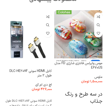
موس وایرلس فانتزی شارژی FD مدل
d
E670US
کابل HDMI سونی DLC-HE20HF
م
طول 2 متر
ماوس
۰
۱,۵۰۰,۰۰۰
تومان
اچ دی ام آی
انتخاب گزینه ها
۴۲۶,۰۰۰
تومان
SL
در سه طرح و رنگ
افزودن به سبد خرید
جذاب
کابل HDMI سونی DLC-HE20HF طول
2 متر است که برای انتقال داده‌ها و