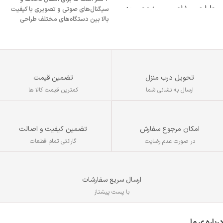
طراحی خاص و منحصر به
سیگنال‌های صوتی و تصویری با کیفیت
بالا بین دستگاه‌های مختلف طراحی
فرد
شده است.
دارای کلیدهای سایلنت
محدوده دقت 800 - 1200 -
1600 DPI
تحویل درب منزل
تضمین قیمت
دارای دانگل DUAL
ارسال به نشانی شما
کمترین قیمت کالا ها
USB&TYPC
قابلیت شارژ با کابل اندروید
تضمین کیفیت و اصالت
امکان مرجوع سفارش
گارانتی تمام قطعات
در صورت عدم رضایت
ارسال سریع سفارشات
با پست پیشتاز
درباره ی ما