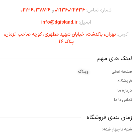
شماره تماس:
02136022436
و
02136037826
ایمیل:
info@dgisland.ir
آدرس:
تهران،‌ پاکدشت، خیابان شهید مطهری، کوچه صاحب الزمان،
پلاک 14
لینک های مهم
صفحه اصلی
وبلاگ
فروشگاه
درباره ما
تماس با ما
زمان بندی فروشگاه
شنبه تا چهار شنبه: