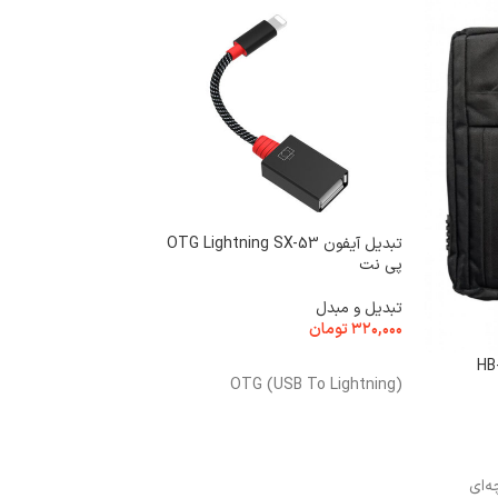
هندزفری بلوتوثی پروو
تبدیل آیفون OTG Lightning SX-53
PHB3290
پی نت
هدست و هدفون
تبدیل و مبدل
۲,۴۵۰,۰۰۰
تومان
۳۲۰,۰۰۰
تومان
اطلاعات بیشتر
افزودن به سبد خرید
OTG (USB To Lightning)
نوع محصول
ای
مدل
PHB3290
ه‌ای