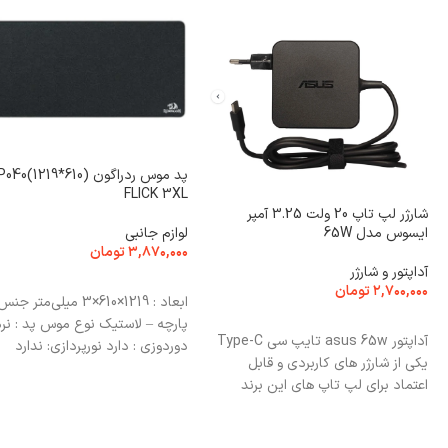
پد موس ردراگون (610*1219)0
FLICK 3XL
شارژر لپ تاپ 20 ولت 3.25 آمپر
لوازم جانبی
ایسوس مدل 65W
۳,۸۷۰,۰۰۰
تومان
آداپتور و شارژر
انتخاب گزینه ها
۲,۷۰۰,۰۰۰
تومان
ابعاد : 1219×610×3 میلی‌متر جن
افزودن به سبد خرید
پارچه – لاستیک نوع موس پد : نر
آداپتور asus 65w تایپ سی Type-C
دوردوزی : دارد نورپردازی: ندارد
یکی از شارژر های کاربردی و قابل
اعتماد برای لپ‌ تاپ‌ های این برند