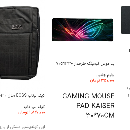
P04
پد موس گیمینگ طرحدار 30*70cm
لوازم جانبی
۳۵۰,۰۰۰
تومان
س :
انتخاب گزینه ها
م
GAMING MOUSE
کیف لپتاپ BOSS مدل HB-120
PAD KAISER
کیف لپ تاپ
۱,۸۲۰,۰۰۰
تومان
30*70CM
افزودن به سبد خرید
این کوله‌پشتی مشکی از پارچ