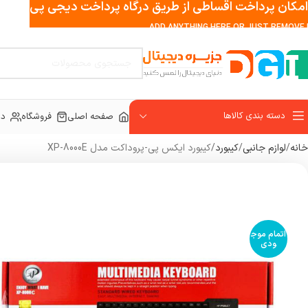
امکان پرداخت اقساطی از طریق درگاه پرداخت دیجی پی
ADD ANYTHING HERE OR JUST REMOVE I
دسته بندی کالاها
صفحه اصلی
فروشگاه
در
خانه
لوازم جانبی
کیبورد
کیبورد ایکس پی-پروداکت مدل XP-8000E
اتمام موج
ودی