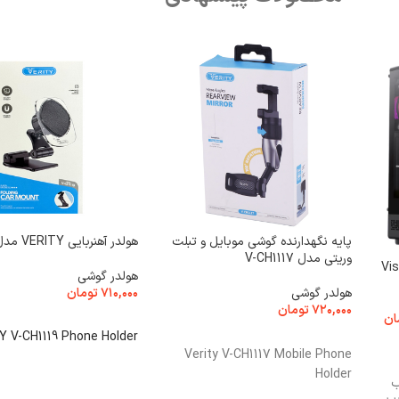
پایه نگهدارنده گوشی موبایل و تبلت
هولدر آهنربایی VERITY مدل 1119
وریتی مدل V-CH1117
هولدر گوشی
هولدر گوشی
۷۱۰,۰۰۰
تومان
۷۲۰,۰۰۰
تومان
ان
افزودن به سبد خرید
Y V-CH1119 Phone Holder
افزودن به سبد خرید
Verity V-CH1117 Mobile Phone
Holder
صب