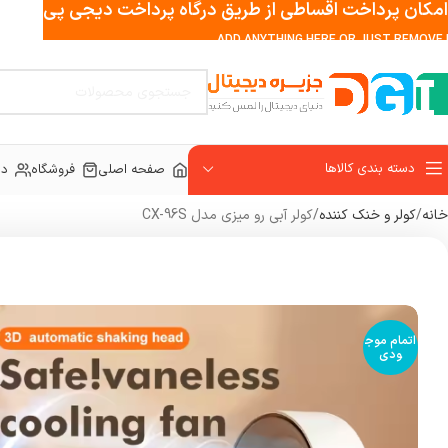
امکان پرداخت اقساطی از طریق درگاه پرداخت دیجی پی
ADD ANYTHING HERE OR JUST REMOVE I
دسته بندی کالاها
صفحه اصلی
فروشگاه
در
خانه
کولر و خنک کننده
کولر آبی رو میزی مدل CX-96S
اتمام موج
ودی