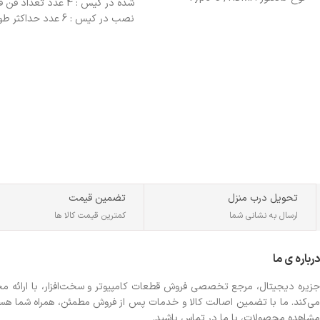
شده در کیس : 4 عدد تعداد ف
دستگاه های سازگار : گوشی های دارای
نصب در کیس : 6 عدد حداکثر 
پورت تایپ سی، مک بوک
کارت گرافیک : 330 میلی‌متر حدا
شدت جریان: 1 آمپر
ارتفاع خنک‌کننده پردازنده : 155
میلی‌متر فیلتر گرد و غبار : دارد
تحویل درب منزل
تضمین قیمت
ارسال به نشانی شما
کمترین قیمت کالا ها
درباره ی ما
جزیره دیجیتال، مرجع تخصصی فروش قطعات کامپیوتر و سخت‌افزار، با ارائه مجموع
می‌کند. ما با تضمین اصالت کالا و خدمات پس از فروش مطمئن، همراه شما هستیم تا
مشاهده محصولات، با ما در تماس باشید.