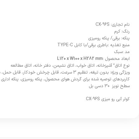
نام تجاری: CX-96S
رنگ: کرم
پنکه: برقی/ پنکه رومیزی
منبع تغذیه :باطری برقی/با کابل TYPE-C
مد :سبک
ابعاد محصول :
L120 x W100 x H282 mm
نوع اتاق” آشپزخانه، اتاق خواب، اتاق نشیمن، دفتر خانه، اتاق مطالعه
ویژگی ویژه: بدون تیغه، تنظیم 3 سرعت، قابل چرخش خودکار، قابل حمل، سبک وزن
کاربردهای توصیه شده برای گردش هوای محصول، پنکه رومیزی، پنکه اداری
سطح نویز 30 دسی بل
کولر آبی رو میزی CX-96S