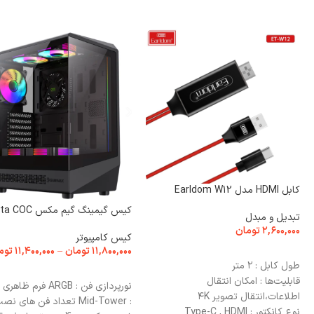
کابل HDMI مدل Earldom W12
کیس گیمینگ گیم مکس Vista COC
تبدیل و مبدل
۲,۶۰۰,۰۰۰
تومان
کیس کامپیوتر
۱۱,۸۰۰,۰۰۰
تومان
–
۱۱,۴۰۰,۰۰۰
توم
افزودن به سبد خرید
طول کابل : ۲ متر
انتخاب گزینه ها
قابلیت‌ها : امکان انتقال
نورپردازی فن : ARGB فرم ظاهری
اطلاعات،انتقال تصویر ۴K
: Mid-Tower تعداد فن های ن
نوع کانکتور : Type-C , HDMI