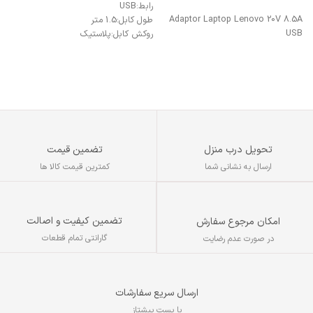
افزودن به سبد خرید
رابط:
USB
ول
Adaptor Laptop Lenovo 20V 8.5A
طول کابل:
1.5 متر
تعد
USB
روکش کابل:
پلاستیک
جر
مدل 
تحویل درب منزل
تضمین قیمت
ارسال به نشانی شما
کمترین قیمت کالا ها
تضمین کیفیت و اصالت
امکان مرجوع سفارش
گارانتی تمام قطعات
در صورت عدم رضایت
ارسال سریع سفارشات
با پست پیشتاز