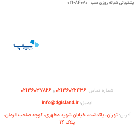
پشتیبانی شبانه روزی سپ: 84080-021
شماره تماس:
02136022436
و
02136037826
ایمیل:
info@dgisland.ir
آدرس:
تهران،‌ پاکدشت، خیابان شهید مطهری، کوچه صاحب الزمان،
پلاک 14