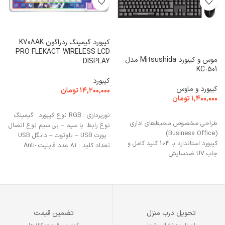
1
کیبورد گیمینگ ردراگون K708AK
PRO FLEKACT WIRELESS LCD
ک
موس و کیبورد Mitsushida مدل
DISPLAY
۰
KC-501
کیبورد
کیبورد و ماوس
س
۱۴,۲۰۰,۰۰۰
تومان
۱,۴۰۰,۰۰۰
تومان
انتخاب گزینه ها
افزودن به سبد خرید
نورپردازی : RGB نوع کیبورد : گیمینگ
ا
طراحی مخصوص محیط‌های اداری
نوع رابط: با سیم – بی سیم نوع اتصال
(Business Office)
: پورت USB – بلوتوث – دانگل USB
کیبورد استاندارد با 104 کلید کامل و
تعداد کلید : 81 عدد قابلیت Anti-
چاپ UV ضدسایش
Ghosting : دارد
موس خوش‌دست با 3 دکمه و دقت بالا
طراحی مقاوم در برابر رطوبت و پاشش
آب (Waterproof Design)
Plug & Play — بدون نیاز به نصب
نرم‌افزار
تحویل درب منزل
تضمین قیمت
دکمه‌های نرم و بی‌صدا برای تایپ
طولانی‌مدت