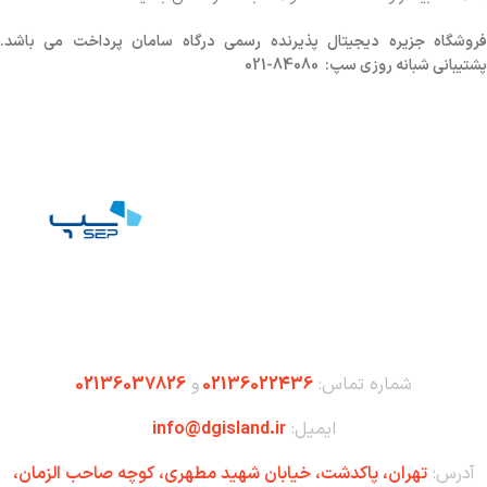
روشگاه
جزیره دیجیتال پذیرنده رسمی درگاه سامان پرداخت می باشد.
پشتیبانی شبانه روزی سپ: 84080-021
شماره تماس:
02136022436
و
02136037826
ایمیل:
info@dgisland.ir
آدرس:
تهران،‌ پاکدشت، خیابان شهید مطهری، کوچه صاحب الزمان،