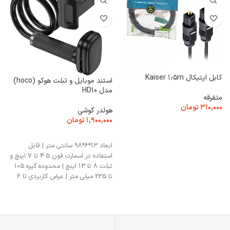
کابل اپتیکال Kaiser ۱٫۵m
م
استند موبایل و تبلت هوکو (hoco)
مدل
مدل HD10
متفرقه
۳۱۰,۰۰۰
تومان
م
هولدر گوشی
۰
۱,۹۰۰,۰۰۰
تومان
افزودن به سبد خرید
افزودن به سبد خرید
بر
ابعاد 13*6*98 سانتی متر | قابل
استفاده در اسمارت فون 4.5 تا 7 اینچ و
تبلت 8 تا 13 اینچ | محدوده گیره 105
تا 235 میلی متر | عرض کاربردی تا 6
سانتی متر