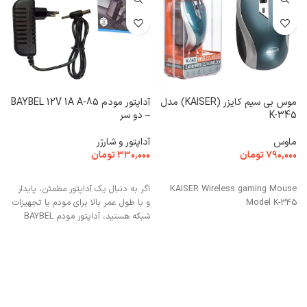
موس بی سیم کایزر (KAISER) مدل
آداپتور مودم BAYBEL 12V 1A A-85
0
K-345
– دو سر
پ
ماوس
آداپتور و شارژر
س
۷۹۰,۰۰۰
تومان
۳۳۰,۰۰۰
تومان
۰
افزودن به سبد خرید
افزودن به سبد خرید
KAISER Wireless gaming Mouse
اگر به دنبال یک آداپتور مطمئن، پایدار
Model K-345
و با طول عمر بالا برای مودم یا تجهیزات
شبکه هستید، آداپتور مودم BAYBEL