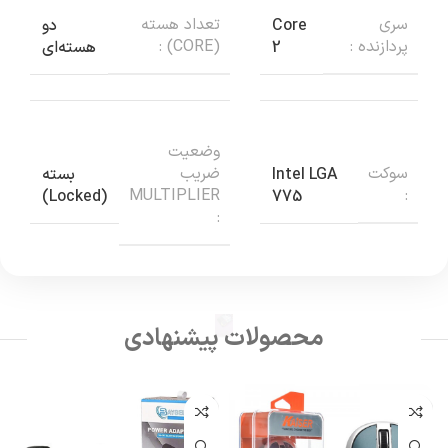
سری
تعداد هسته
Core
دو
پردازنده :
(CORE) :
2
هسته‌ای
وضعیت
سوکت
ضریب
Intel LGA
بسته
MULTIPLIER
:
(Locked)
775
:
محصولات پیشنهادی