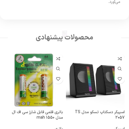
می‌آورد.
محصولات پیشنهادی
اسپیکر دسکتاپ تسکو مدل TS
باتری قلمی قابل شارژ سی اف ال
2057
مدل 1550 mah
SC س
اسپیکر
باتری
ش