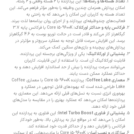
تعداد هسته‌ها و رشته‌ها:
این پردازنده با 6 هسته واقعی و 6 رشته،
امکان پردازش همزمان چندین وظیفه را به‌طور مؤثر فراهم می‌کند. این
تعداد هسته به کاربران این امکان را می‌دهد که به راحتی به
فعالیت‌های چندوظیفه‌ای بپردازند و از اجرای روان برنامه‌ها لذت ببرند.
فرکانس پایه و حداکثر اورکلاک:
Core i5-9600K با فرکانس پایه 3.7
گیگاهرتز کار می‌کند و قادر است در حالت توربو بوست به 4.6 گیگاهرتز
برسد. این افزایش سرعت قابل توجه به عملکرد سریع‌تر و مؤثرتر در
پردازش‌های پیچیده و بازی‌های سنگین کمک می‌کند.
پشتیبانی از اورکلاکینگ:
یکی از ویژگی‌های برجسته این پردازنده،
قابلیت اورکلاکینگ آن است. با استفاده از این قابلیت، کاربران
می‌توانند سرعت پردازنده را بیش از حد استاندارد افزایش دهند و به
حداکثر عملکرد ممکن دست یابند.
معماری Coffee Lake:
پردازنده Core i5-9600K با معماری Coffee
Lake طراحی شده است که بهبودهای قابل توجهی در عملکرد و
بهره‌وری انرژی نسبت به نسل‌های قبلی ارائه می‌دهد. این معماری به
پردازنده‌ها امکان می‌دهد که عملکرد بهتری را در مقایسه با مدل‌های
قبلی خود ارائه دهند.
پشتیبانی از فناوری Intel Turbo Boost:
این فناوری به پردازنده این
امکان را می‌دهد که در مواقع نیاز به پردازش بالا، به‌طور خودکار
فرکانس را افزایش دهد و از حداکثر قدرت خود استفاده کند.
سازگاری و نصب آسان:
Core i5-9600K با مادربردهایی که از سوکت