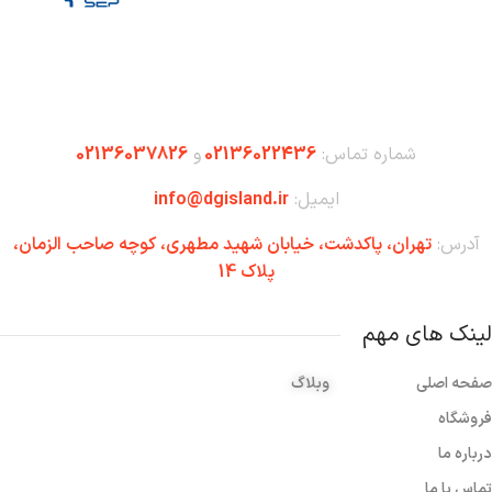
شماره تماس:
02136022436
و
02136037826
ایمیل:
info@dgisland.ir
آدرس:
تهران،‌ پاکدشت، خیابان شهید مطهری، کوچه صاحب الزمان،
پلاک 14
لینک های مهم
صفحه اصلی
وبلاگ
فروشگاه
درباره ما
تماس با ما