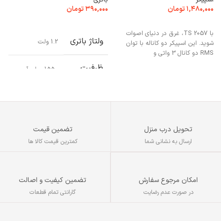
۱,۴۸۰,۰۰۰
تومان
۳۹۰,۰۰۰
تومان
۰
افزودن به سبد خرید
افزودن به سبد خرید
با TS 2057، غرق در دنیای اصوات
ولتاژ باتری
1.2 ولت
شوید. این اسپیکر دو کاناله با توان
RMS دو کانال 3 واتی و
ظرفیت
1550 میلی آمپر
باتری
ساعت
نوع
نیکل – متال
تکنولوژی
هیدرید
باتری
تحویل درب منزل
تضمین قیمت
ارسال به نشانی شما
کمترین قیمت کالا ها
قابلیت‌های
ماندگاری طولانی
باتری
تضمین کیفیت و اصالت
امکان مرجوع سفارش
تعداد
گارانتی تمام قطعات
در صورت عدم رضایت
باتری‌های
۲ عددی
موجود در