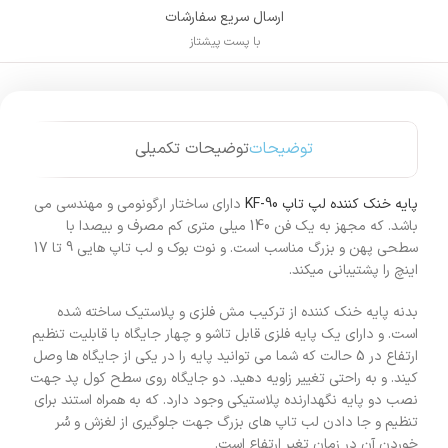
ارسال سریع سفارشات
با پست پیشتاز
توضیحات
توضیحات تکمیلی
پایه خنک کننده لپ تاپ KF-90
دارای ساختار ارگونومی و مهندسی می
باشد. که مجهز به یک فن 140 میلی متری کم مصرف و بیصدا با
سطحی پهن و بزرگ مناسب است. و نوت بوک و لب تاپ هایی 9 تا 17
اینچ را پشتیبانی میکند.
بدنه پایه خنک کننده از ترکیب مش فلزی و پلاستیک ساخته شده
است. و دارای یک پایه فلزی قابل تاشو و چهار جایگاه با قابلیت تنظیم
ارتفاع در 5 حالت که شما می توانید پایه را در یکی از جایگاه ها وصل
کیند. و به راحتی تغییر زاویه دهید. دو جایگاه روی سطح کول پد جهت
نصب دو پایه نگهدارنده پلاستیکی وجود دارد. که به همراه استند برای
تنظیم و جا دادن لب تاپ های بزرگ جهت جلوگیری از لغزش و سُر
خوردن آن در زمان تغیر ارتفاع است.