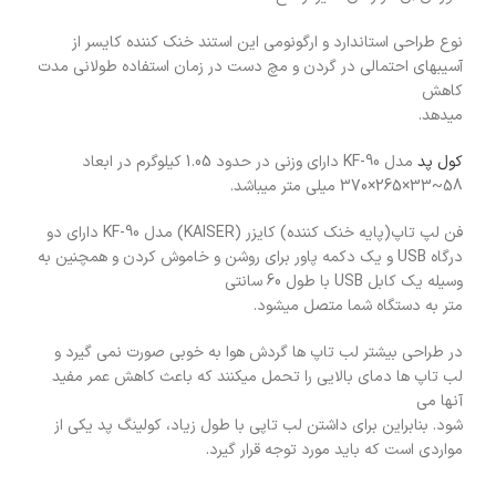
نوع طراحی استاندارد و ارگونومی این استند خنک کننده کایسر از
آسیبهای احتمالی در گردن و مچ دست در زمان استفاده طولانی مدت
کاهش
میدهد.
کول پد
مدل KF-90 دارای وزنی در حدود 1.05 کیلوگرم در ابعاد
58~33×265×370 میلی متر میباشد.
فن لپ تاپ(پایه خنک کننده) کایزر (KAISER) مدل KF-90 دارای دو
درگاه USB و یک دکمه پاور برای روشن و خاموش کردن و همچنین به
وسیله یک کابل USB با طول 60 سانتی
متر به دستگاه شما متصل میشود.
در طراحی بیشتر لب تاپ ها گردش هوا به خوبی صورت نمی گیرد و
لب تاپ ها دمای بالایی را تحمل میکنند که باعث کاهش عمر مفید
آنها می
شود. بنابراین برای داشتن لب تاپی با طول زیاد، کولینگ پد یکی از
مواردی است که باید مورد توجه قرار گیرد.