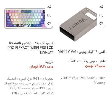
کیبورد گیمینگ ردراگون K708AK
خ
PRO FLEKACT WIRELESS LCD
فلش 16 گیگ وریتی VERITY V810
e
DISPLAY
فلش مموری و کارت حافظه
ف
کیبورد
۷۹۰,۰۰۰
تومان
۰
۱۴,۲۰۰,۰۰۰
تومان
انتخاب گزینه ها
انتخاب گزینه ها
VERITY V810 16GB USB2.0 Flash
نورپردازی : RGB نوع کیبورد : گیمینگ
Memory
نوع رابط: با سیم – بی سیم نوع اتصال
: پورت USB – بلوتوث – دانگل USB
تعداد کلید : 81 عدد قابلیت Anti-
د
Ghosting : دارد