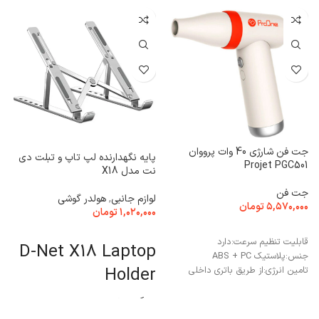
جت فن شارژی 40 وات پرووان
پایه نگهدارنده لپ تاپ و تبلت دی
9
Projet PGC501
نت مدل X18
جت فن
ک
لوازم جانبی
,
هولدر گوشی
۵,۵۷۰,۰۰۰
تومان
۰
۱,۰۲۰,۰۰۰
تومان
افزودن به سبد خرید
افزودن به سبد خرید
قابلیت تنظیم سرعت:
دارد
D-Net X18 Laptop
جنس:
پلاستیک ABS + PC
پ
Holder
تامین انرژی:
از طریق باتری داخلی
ا
رنگ:طوسی
ا