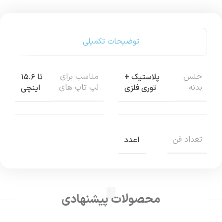
توضیحات تکمیلی
جنس
مناسب برای
پلاستیک +
تا ۱۵.۶
بدنه
لپ تاپ های
توری فلزی
اینچی
تعداد فن
1عدد
محصولات پیشنهادی