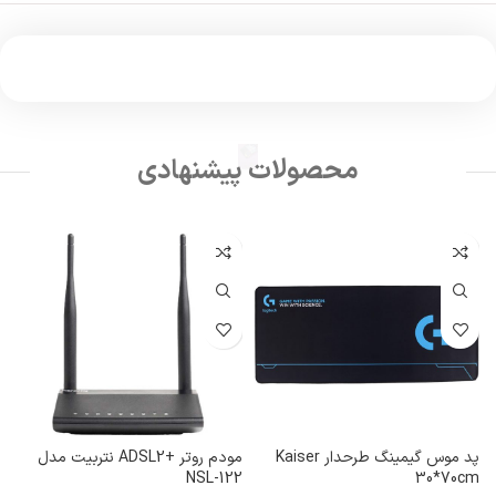
محصولات پیشنهادی
پد موس گیمینگ طرحدار Kaiser
مودم روتر +ADSL2 نتربیت مدل
NSL-122
30*70cm
1