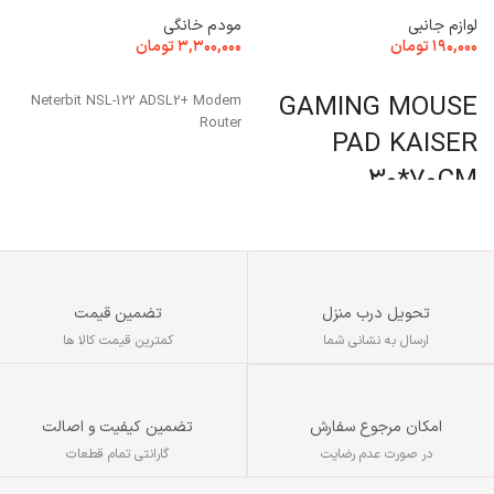
لوازم جانبی
مودم خانگی
ل
۱۹۰,۰۰۰
تومان
۳,۳۰۰,۰۰۰
تومان
۰
انتخاب گزینه ها
انتخاب گزینه ها
GAMING MOUSE
م
Neterbit NSL-122 ADSL2+ Modem
1
Router
PAD KAISER
30*70CM
تحویل درب منزل
تضمین قیمت
ارسال به نشانی شما
کمترین قیمت کالا ها
تضمین کیفیت و اصالت
امکان مرجوع سفارش
گارانتی تمام قطعات
در صورت عدم رضایت