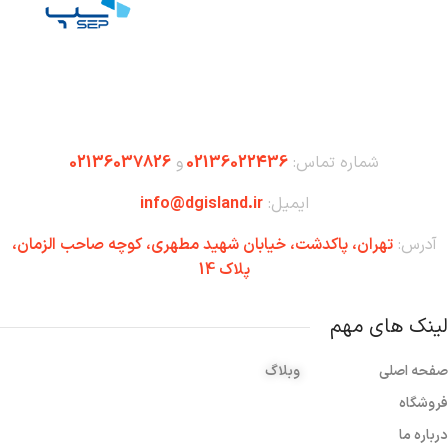
شماره تماس:
02136022436
و
02136037826
ایمیل:
info@dgisland.ir
آدرس:
تهران،‌ پاکدشت، خیابان شهید مطهری، کوچه صاحب الزمان،
پلاک 14
لینک های مهم
صفحه اصلی
وبلاگ
فروشگاه
درباره ما